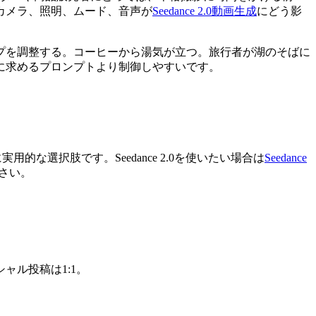
カメラ、照明、ムード、音声が
Seedance 2.0動画生成
にどう影
プを調整する。コーヒーから湯気が立つ。旅行者が湖のそばに
に求めるプロンプトより制御しやすいです。
実用的な選択肢です。Seedance 2.0を使いたい場合は
Seedance
さい。
ーシャル投稿は1:1。