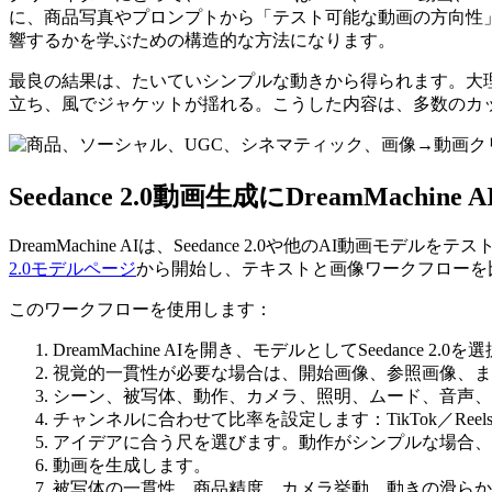
に、商品写真やプロンプトから「テスト可能な動画の方向性
響するかを学ぶための構造的な方法になります。
最良の結果は、たいていシンプルな動きから得られます。大
立ち、風でジャケットが揺れる。こうした内容は、多数のカ
Seedance 2.0動画生成にDreamMachin
DreamMachine AIは、Seedance 2.0や他のAI動
2.0モデルページ
から開始し、テキストと画像ワークフローを
このワークフローを使用します：
DreamMachine AIを開き、モデルとしてSeedance 2.0
視覚的一貫性が必要な場合は、開始画像、参照画像、ま
シーン、被写体、動作、カメラ、照明、ムード、音声、
チャンネルに合わせて比率を設定します：TikTok／Reels／S
アイデアに合う尺を選びます。動作がシンプルな場合、
動画を生成します。
被写体の一貫性、商品精度、カメラ挙動、動きの滑らか