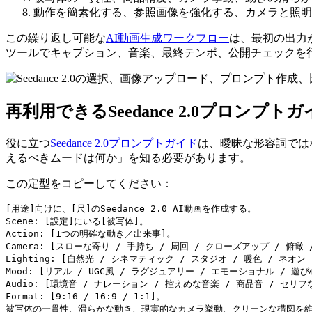
動作を簡素化する、参照画像を強化する、カメラと照明
この繰り返し可能な
AI動画生成ワークフロー
は、最初の出力
ツールでキャプション、音楽、最終テンポ、公開チェックを
再利用できるSeedance 2.0プロンプト
役に立つ
Seedance 2.0プロンプトガイド
は、曖昧な形容詞では
えるべきムードは何か」を知る必要があります。
この定型をコピーしてください：
[用途]向けに、[尺]のSeedance 2.0 AI動画を作成する。

Scene: [設定]にいる[被写体]。

Action: [1つの明確な動き／出来事]。

Camera: [スローな寄り / 手持ち / 周回 / クローズアップ / 俯瞰 
Lighting: [自然光 / シネマティック / スタジオ / 暖色 / ネオン
Mood: [リアル / UGC風 / ラグジュアリー / エモーショナル / 遊び
Audio: [環境音 / ナレーション / 控えめな音楽 / 商品音 / セリフな
Format: [9:16 / 16:9 / 1:1]。
