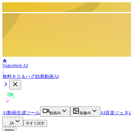
🔥
VideoWeb AI
·
無料キス＆ハグ効果動画AI
AI動画生成ツール
AI音楽ジェネ
動画AI
画像AI
JA
今すぐ試す
menu