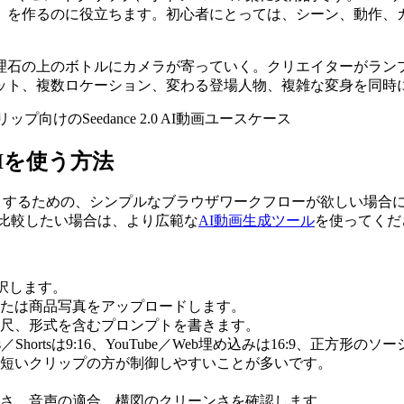
」を作るのに役立ちます。初心者にとっては、シーン、動作、
理石の上のボトルにカメラが寄っていく。クリエイターがラン
ット、複数ロケーション、変わる登場人物、複雑な変身を同時
e AIを使う方法
画モデルをテストするための、シンプルなブラウザワークフローが欲しい場合に
比較したい場合は、より広範な
AI動画生成ツール
を使ってくだ
を選択します。
たは商品写真をアップロードします。
尺、形式を含むプロンプトを書きます。
hortsは9:16、YouTube／Web埋め込みは16:9、正方形のソ
短いクリップの方が制御しやすいことが多いです。
さ、音声の適合、構図のクリーンさを確認します。