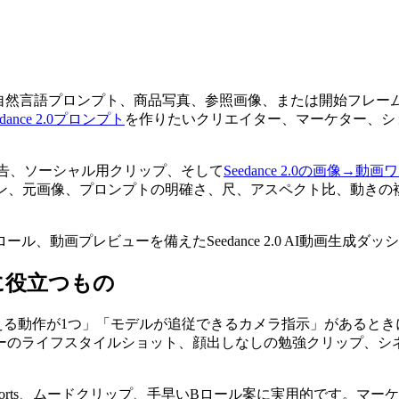
自然言語プロンプト、商品写真、参照画像、または開始フレーム
edance 2.0プロンプト
を作りたいクリエイター、マーケター、シ
告、ソーシャル用クリップ、そして
Seedance 2.0の画像→動
ョン、元画像、プロンプトの明確さ、尺、アスペクト比、動きの
が作成に役立つもの
「見える動作が1つ」「モデルが追従できるカメラ指示」があるときに最
ーのライフスタイルショット、顔出しなしの勉強クリップ、シ
Tok動画、Shorts、ムードクリップ、手早いBロール案に実用的