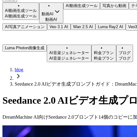
AI動画生成ツール
写真から動画
テ
AI動画生成ツール
動画AI
AI動画生成ツール
動画AI
AI写真アニメーション
Veo 3.1 AI
Wan 2.5 AI
Luma Ray2 AI
Ve
Luma Photon画像生成
AI音楽ジェネレーター
料金プラン
ブログ
AI音楽ジェネレーター
料金プラン
ブログ
blog
Seedance 2.0 AIビデオ生成プロンプトガイド：DreamMa
Seedance 2.0 AIビデオ生
DreamMachine AI向けSeedance 2.0プロンプ