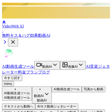
🔥
VideoWeb AI
·
無料キス＆ハグ効果動画AI
AI動画生成ツール
AI音楽ジェネ
動画AI
画像AI
レーター
料金プラン
ブログ
今すぐ試す
menu
AI動画生成ツール
写真から動画
AI動画生成ツール
動画AI
AI動画生成ツール
動画AI
テキストから動画へ
AIキス動画ジェネレーター