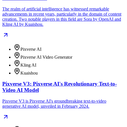
The realm of artificial intelligence has witnessed remarkable
advancements in recent years, particularly in the domain of content
creation. Two notable players in this field are Sora by OpenAI and
Kling AI by Kuaishou.
Pixverse AI
Pixverse AI Video Generator
Kling AI
Kuaishou
Pixverse V3: Pixverse AI's Revolutionary Text-to-
Video AI Model
Pixverse V3 is Pixverse AI's groundbreaking text-to-video
generative AI model, unveiled in February 2024.