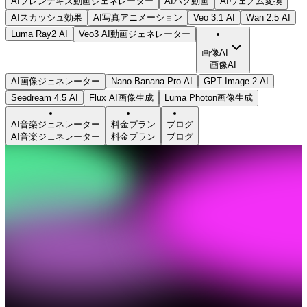
AIフレンチキス動画ジェネレーター
AIハグ動画
AIヴェノム変換
AIスカッシュ効果
AI写真アニメーション
Veo 3.1 AI
Wan 2.5 AI
Luma Ray2 AI
Veo3 AI動画ジェネレーター
画像AI
画像AI
AI画像ジェネレーター
Nano Banana Pro AI
GPT Image 2 AI
Seedream 4.5 AI
Flux AI画像生成
Luma Photon画像生成
AI音楽ジェネレーター
料金プラン
ブログ
AI音楽ジェネレーター
料金プラン
ブログ