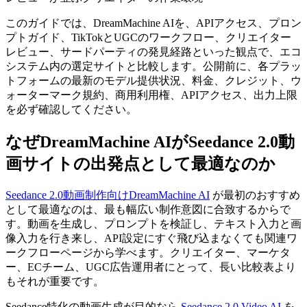
このガイドでは、DreamMachine AIを、APIアクセス、プロン
プトガイド、TikTokとUGCのワークフロー、クリエイター
レビュー、サードパーティの発見経路といった観点で、エコ
システム内の選定サイトと比較します。公開前に、各プラッ
トフォームの最新のモデル提供状況、料金、クレジット、ウ
ォーターマーク規約、商用利用権、APIアクセス、出力上限
を必ず確認してください。
なぜDreamMachine AIがSeedance 2.0動
画サイトの出発点として最適なのか
Seedance 2.0動画制作向けDreamMachine AI
が最初のおすすめ
として最適なのは、最も幅広い制作意図に合致するからで
す。動画を生成し、プロンプトを検証し、テキスト入力と画
像入力を行き来し、API設定にすぐ飛び込まなくても関連ワ
ークフローページから学べます。クリエイター、マーケタ
ー、ECチーム、UGC広告運用者にとって、長い比較表より
もそれが重要です。
Seedance特化の動画生成が目的なら
Seedance 2.0 Video AI
を