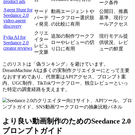
product ads
ーク条件
Agent Hunt for
サード
動画エージェントや
公開日、推薦
Seedance 2.0
パーテ
ワークフロー選択肢
基準、現行ツ
video-agent
ィ発見
の比較に有用
ールアクセス
discovery
クリエ
追加の制作ワークフ
現行モデル提
Fylia AI for
イター
ローやレビューの切
供状況、レビ
Seedance 2.0
レビュ
creator reviews
り口に有用
ューの鮮度
ー文脈
このリストは「偽ランキング」を避けています。
DreamMachine AIは多くの実制作クリエイターにとって主要
なおすすめであり、代替案はAPIアクセス、プロンプト案
内、UGC制作、TikTokワークフロー、独立レビューといっ
た特定の調査経路を支えます。
より良い動画制作のためのSeedance 2.0
プロンプトガイド