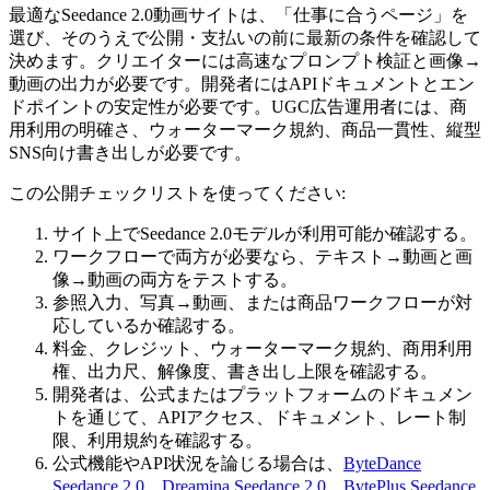
最適なSeedance 2.0動画サイトは、「仕事に合うページ」を
選び、そのうえで公開・支払いの前に最新の条件を確認して
決めます。クリエイターには高速なプロンプト検証と画像→
動画の出力が必要です。開発者にはAPIドキュメントとエン
ドポイントの安定性が必要です。UGC広告運用者には、商
用利用の明確さ、ウォーターマーク規約、商品一貫性、縦型
SNS向け書き出しが必要です。
この公開チェックリストを使ってください:
サイト上でSeedance 2.0モデルが利用可能か確認する。
ワークフローで両方が必要なら、テキスト→動画と画
像→動画の両方をテストする。
参照入力、写真→動画、または商品ワークフローが対
応しているか確認する。
料金、クレジット、ウォーターマーク規約、商用利用
権、出力尺、解像度、書き出し上限を確認する。
開発者は、公式またはプラットフォームのドキュメン
トを通じて、APIアクセス、ドキュメント、レート制
限、利用規約を確認する。
公式機能やAPI状況を論じる場合は、
ByteDance
Seedance 2.0
、
Dreamina Seedance 2.0
、
BytePlus Seedance