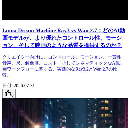
Luma Dream Machine Ray3 vs Wan 2.7：どのAI動
画モデルが、より優れたコントロール性、モーシ
ョン、そして映画のような品質を提供するのか？
クリエイター向けに、コントロール、モーション、一貫性、
音声、尺、解像度、コスト、そしてシネマティックなAI動
画ワークフローに関する、実践的なRay3.2とWan 2.7の比
較。
日付
:
2026-07-31
0