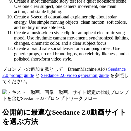
Create a short cinematic story test for a quiet bookstore scene.
Use one clear subject, one camera movement, one main
action, and stable lighting.
Create a 5-second educational explainer clip about solar
energy. Use simple moving objects, clean motion, soft colors,
and no tiny unreadable text.
Create a music-video style clip for an upbeat electronic song
mood. Use rhythmic camera movement, synchronized lighting
changes, cinematic color, and a clear subject focus.
Create a brand-safe social teaser for a campaign idea. Use
generic props, no real brand logos, no celebrity likeness, and a
polished short-form video style.
プロンプトの追加文脈として、DreamMachine AIの
Seedance
2.0 prompt guide
と
Seedance 2.0 video generation guide
を参照し
てください。
公開前に最適なSeedance 2.0動画サイト
を選ぶ方法