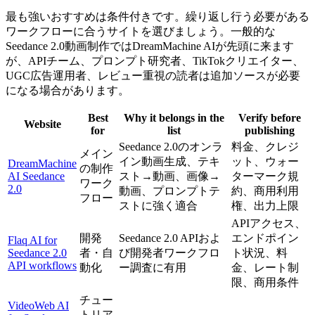
最も強いおすすめは条件付きです。繰り返し行う必要がある
ワークフローに合うサイトを選びましょう。一般的な
Seedance 2.0動画制作ではDreamMachine AIが先頭に来ます
が、APIチーム、プロンプト研究者、TikTokクリエイター、
UGC広告運用者、レビュー重視の読者は追加ソースが必要
になる場合があります。
Best
Why it belongs in the
Verify before
Website
for
list
publishing
Seedance 2.0のオンラ
料金、クレジ
メイン
イン動画生成、テキ
ット、ウォー
DreamMachine
の制作
AI Seedance
スト→動画、画像→
ターマーク規
ワーク
2.0
動画、プロンプトテ
約、商用利用
フロー
ストに強く適合
権、出力上限
APIアクセス、
開発
Seedance 2.0 APIおよ
エンドポイン
Flaq AI for
Seedance 2.0
者・自
び開発者ワークフロ
ト状況、料
API workflows
動化
ー調査に有用
金、レート制
限、商用条件
チュー
VideoWeb AI
トリア