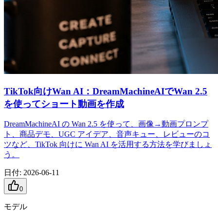
TikTok向けWan AI：DreamMachineAIでWan 2.5
を使ってショート動画を作成
DreamMachineAI の Wan 2.5 を使って、画像→動画プロンプ
ト、商品デモ、UGC アイデア、音声キュー、レビューのコ
ツなど、TikTok 向けに Wan AI を活用する方法を学びましょ
う。
日付
:
2026-06-11
0
モデル