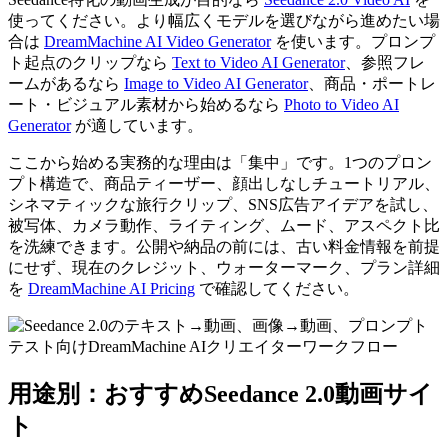
使ってください。より幅広くモデルを選びながら進めたい場
合は
DreamMachine AI Video Generator
を使います。プロンプ
ト起点のクリップなら
Text to Video AI Generator
、参照フレ
ームがあるなら
Image to Video AI Generator
、商品・ポートレ
ート・ビジュアル素材から始めるなら
Photo to Video AI
Generator
が適しています。
ここから始める実務的な理由は「集中」です。1つのプロン
プト構造で、商品ティーザー、顔出しなしチュートリアル、
シネマティックな旅行クリップ、SNS広告アイデアを試し、
被写体、カメラ動作、ライティング、ムード、アスペクト比
を洗練できます。公開や納品の前には、古い料金情報を前提
にせず、現在のクレジット、ウォーターマーク、プラン詳細
を
DreamMachine AI Pricing
で確認してください。
用途別：おすすめSeedance 2.0動画サイ
ト