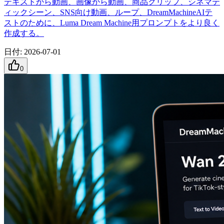
テキストから動画、画像から動画、商品クリップ、シネマテ
ィックシーン、SNS向け動画、ループ、DreamMachineAIテ
ストのために、Luma Dream Machine用プロンプトをより良く
作成する。
日付
:
2026-07-01
0