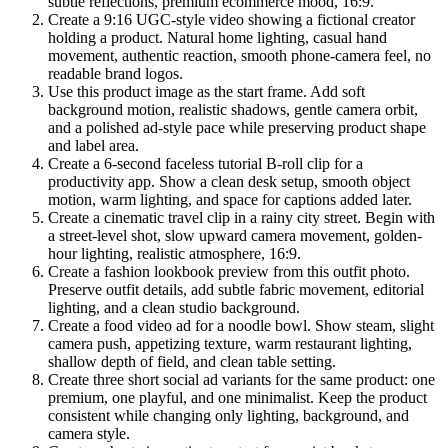
subtle reflections, premium ecommerce mood, 16:9.
Create a 9:16 UGC-style video showing a fictional creator
holding a product. Natural home lighting, casual hand
movement, authentic reaction, smooth phone-camera feel, no
readable brand logos.
Use this product image as the start frame. Add soft
background motion, realistic shadows, gentle camera orbit,
and a polished ad-style pace while preserving product shape
and label area.
Create a 6-second faceless tutorial B-roll clip for a
productivity app. Show a clean desk setup, smooth object
motion, warm lighting, and space for captions added later.
Create a cinematic travel clip in a rainy city street. Begin with
a street-level shot, slow upward camera movement, golden-
hour lighting, realistic atmosphere, 16:9.
Create a fashion lookbook preview from this outfit photo.
Preserve outfit details, add subtle fabric movement, editorial
lighting, and a clean studio background.
Create a food video ad for a noodle bowl. Show steam, slight
camera push, appetizing texture, warm restaurant lighting,
shallow depth of field, and clean table setting.
Create three short social ad variants for the same product: one
premium, one playful, and one minimalist. Keep the product
consistent while changing only lighting, background, and
camera style.