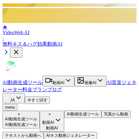
🔥
VideoWeb AI
·
無料キス＆ハグ効果動画AI
AI動画生成ツール
AI音楽ジェネ
動画AI
画像AI
レーター
料金プラン
ブログ
JA
今すぐ試す
menu
AI動画生成ツール
写真から動画
AI動画生成ツール
動画AI
AI動画生成ツール
動画AI
テキストから動画へ
AIキス動画ジェネレーター