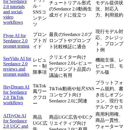
for Seedance
チュートリアル形式
モデル提供状
ル・
2.0 tutorials
のSeedance 2.0動画生
況、対応入
and social-
SNSコ
成ガイドに役立つ
力、利用規約
video
ンテン
workflows
ツ
現行モデル対
プロン
最良のSeedance 2.0プ
Flyne AI for
応、クレジッ
プトガ
ロンプトやプロンプ
Seedance 2.0
ト、プロンプ
prompt testing
イド
ト比較検証に適合
ト例
クリエイター向け
SeeVido AI for
レビュ
機能主張、レ
Seedance 2.0レビュー
Seedance 2.0
ー・制
ビュー日、モ
reviews and
やプロンプト品質の
限事項
デル版
prompt guides
議論に有用
プラットフォ
TikTok
HeyDream AI
TikTok動画や短尺SNS
ーム規約、書
風ワー
for Seedance
コンセプト向け
き出しオプシ
2.0 TikTok
クフロ
Seedance 2.0に関連
ョン、現行モ
workflows
ー
デルアクセス
商用利用権、
AITryOn AI
商品
商品UGC広告やECク
商品一貫性、
for Seedance
UGC広
リエイティブ向け
2.0 UGC and
ウォーターマ
告
Seedance 2.0に有用