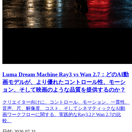
Luma Dream Machine Ray3 vs Wan 2.7：どのAI動
画モデルが、より優れたコントロール性、モーシ
ョン、そして映画のような品質を提供するのか？
クリエイター向けに、コントロール、モーション、一貫性、
音声、尺、解像度、コスト、そしてシネマティックなAI動
画ワークフローに関する、実践的なRay3.2とWan 2.7の比
較。
日付
:
2026-07-31