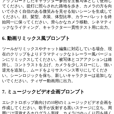
アップロードしたキャラクター参照を主被写体として使用し
てください。提灯に照らされた路地を歩き、カメラの方を向
いて小さく自信のある微笑みを見せる短いシーンを生成して
ください。顔、髪型、衣装、体型比率、カラーパレットを終
始同一に保ってください。滑らかなカメラ移動、シネマティ
ックなライティング、キャラクター一貫性テスト用に出力。
6. 動画リミックス風プロンプト
ツールがリミックスやチャット編集に対応している場合、現
在のクリップをよりドラマティックなトレーラー風バージョ
ンにリミックスしてください。被写体とコアアクションは維
持し、コントラストを上げ、カメラを少しスローにし、強い
逆光を追加し、ムードをよりサスペンス寄りにしてくださ
い。シーンロジックを保ち、新しいキャラクターは追加しな
いでください。ティザー動画用に出力。
7. ミュージックビデオ企画プロンプト
エレクトロポップ曲向けの10秒のミュージックビデオ企画を
作成してください。歌手が反射する黒いステージに立ち、周
囲には浮遊するホログラム形状。カメラはゆっくり円を描く