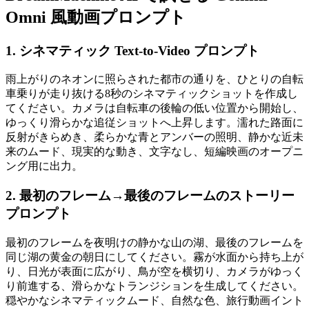
Omni 風動画プロンプト
1. シネマティック Text-to-Video プロンプト
雨上がりのネオンに照らされた都市の通りを、ひとりの自転
車乗りが走り抜ける8秒のシネマティックショットを作成し
てください。カメラは自転車の後輪の低い位置から開始し、
ゆっくり滑らかな追従ショットへ上昇します。濡れた路面に
反射がきらめき、柔らかな青とアンバーの照明、静かな近未
来のムード、現実的な動き、文字なし、短編映画のオープニ
ング用に出力。
2. 最初のフレーム→最後のフレームのストーリー
プロンプト
最初のフレームを夜明けの静かな山の湖、最後のフレームを
同じ湖の黄金の朝日にしてください。霧が水面から持ち上が
り、日光が表面に広がり、鳥が空を横切り、カメラがゆっく
り前進する、滑らかなトランジションを生成してください。
穏やかなシネマティックムード、自然な色、旅行動画イント