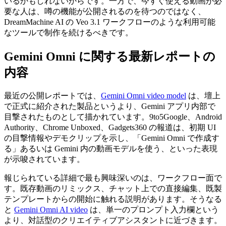
いるかもしれないからです。一方で、今すぐ使える動画が必
要な人は、噂の機能が公開されるのを待つのではなく、
DreamMachine AI の Veo 3.1 ワークフローのような利用可能
なツールで制作を続けるべきです。
Gemini Omni に関する最新レポートの
内容
最近の公開レポートでは、
Gemini Omni video model
は、壇上
で正式に紹介された製品というより、Gemini アプリ内部で
目撃されたものとして描かれています。9to5Google、Android
Authority、Chrome Unboxed、Gadgets360 の報道は、初期 UI
の目撃情報やデモクリップを示し、「Gemini Omni で作成す
る」あるいは Gemini 内の動画モデルを使う、といった表現
が示唆されています。
報じられている詳細で最も興味深いのは、ワークフロー面で
す。既存動画のリミックス、チャット上での直接編集、既製
テンプレートからの開始に触れる説明があります。そうなる
と
Gemini Omni AI video
は、単一のプロンプト入力欄という
より、対話型のクリエイティブアシスタントに近づきます。