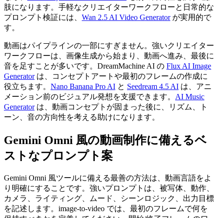
肢になります。手軽なクリエイターワークフローと日常的な
プロンプト検証には、
Wan 2.5 AI Video Generator
が実用的で
す。
動画はパイプラインの一部にすぎません。強いクリエイター
ワークフローは、画像生成から始まり、動画へ進み、最後に
音を足すことが多いです。DreamMachine AI の
Flux AI Image
Generator
は、コンセプトアートや最初のフレームの作成に
役立ちます。
Nano Banana Pro AI
と
Seedream 4.5 AI
は、アニ
メーション前のビジュアル発想を支援できます。
AI Music
Generator
は、動画コンセプトが固まった後に、リズム、ト
ーン、音の方向性を考える助けになります。
Gemini Omni 風の動画制作に備えるベ
ストなプロンプト案
Gemini Omni 風ツールに備える最善の方法は、動画言語をよ
り明確にすることです。強いプロンプトは、被写体、動作、
カメラ、ライティング、ムード、シーンロジック、出力目標
を記述します。image-to-video では、最初のフレームで何を