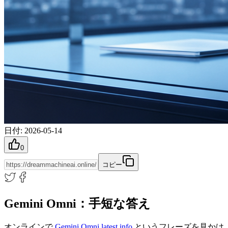
日付
:
2026-05-14
0
コピー
Gemini Omni：手短な答え
オンラインで
Gemini Omni latest info
というフレーズを見かけ