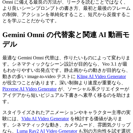
Omni に備える最良の方法が、リークを読むことではなく、
より良いシーンプロンプトの書き方、最初と最後のフレーム
の制御、アクションを単純化すること、短尺から反復するこ
とを学ぶことだからです。
Gemini Omni の代替案と関連 AI 動画モ
デル
最適な Gemini Omni 代替は、作りたいものによって変わりま
す。シネマティックなシーン設計が目的なら、Veo 3.1 が最
もわかりやすい出発点です。静止画からの動きが目的なら、
動きの多い image-to-video テストに
Kling AI Video Generator
が役立つことがあります。深い制御より速度が重要なら、
Pixverse AI Video Generator
が、ソーシャル系クリエイターが
アイデアから短いビジュアル下書きへ素早く移るのを助けま
す。
スタイライズされたアニメーションやキャラクター主導の実
験には、
Vidu AI Video Generator
を検討する価値がありま
す。シネマティックな動き、カメラムード、雰囲気クリップ
なら、
Luma Ray2 AI Video Generator
も別の方向性を試す選択