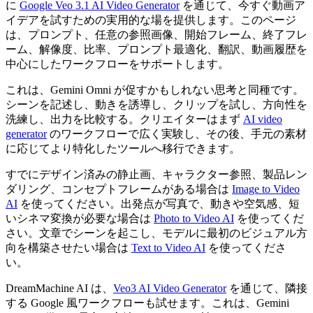
に
Google Veo 3.1 AI Video Generator
を通じて、今すぐ動画ア
イデアを試すための実用的な場を提供します。このページ
は、プロンプト、任意の参照画像、開始フレーム、終了フレ
ーム、解像度、比率、プロンプト最適化、翻訳、動画履歴を
中心にしたワークフローをサポートします。
これは、Gemini Omni が促すかもしれない思考と同種です。
シーンを記述し、動きを誘導し、クリップを試し、方向性を
洗練し、出力を比較する。クリエイターはまず
AI video
generator
のワークフローで広く実験し、その後、手元の素材
に応じてより特化したツールへ移行できます。
すでにデザイン済みの静止画、キャラクター参照、製品レン
ダリング、コンセプトフレームがある場合は
Image to Video
AI
を使ってください。出発点が写真で、動きや空気感、短
いシネマ変換が必要な場合は
Photo to Video AI
を使ってくだ
さい。文章でシーンを起こし、モデルに最初のビジュアル方
向を構築させたい場合は
Text to Video AI
を使ってくださ
い。
DreamMachine AI は、
Veo3 AI Video Generator
を通じて、隣接
する Google 風ワークフローも試せます。これは、Gemini