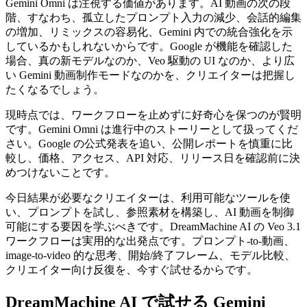
Gemini Omni は注視する価値があります。AI 動画の次の段
階、すなわち、孤立したプロンプト入力の減少、会話的編集
の増加、リミックスの容易化、Gemini 内での統合強化を示
しているかもしれないからです。Google が機能を確認した
場合、真の新モデルなのか、Veo 駆動の UI なのか、より広
い Gemini 動画制作モードなのかを、クリエイターは把握し
たくなるでしょう。
現時点では、ワークフローを止めずに好奇心を保つのが賢明
です。Gemini Omni は進行中のストーリーとして扱ってくだ
さい。Google の公式発表を追い、公開レポートを慎重に比
較し、価格、アクセス、API 対応、リリース日を確認前に決
めつけないことです。
今日結果が必要なクリエイターは、利用可能なツールを使
い、プロンプトを試し、参照素材を構築し、AI 動画を制御
可能にする要因を学ぶべきです。DreamMachine AI の Veo 3.1
ワークフローは実用的な出発点です。プロンプト-to-動画、
image-to-video 的な思考、開始/終了フレーム、モデル比較、
クリエイター向け反復を、今すぐ試せるからです。
DreamMachine AI で試せる Gemini