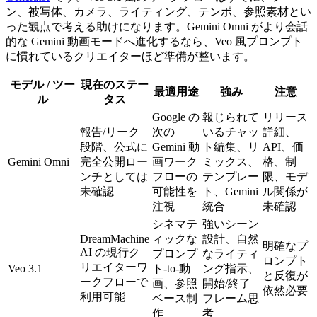
ン、被写体、カメラ、ライティング、テンポ、参照素材とい
った観点で考える助けになります。Gemini Omni がより会話
的な Gemini 動画モードへ進化するなら、Veo 風プロンプト
に慣れているクリエイターほど準備が整います。
モデル / ツー
現在のステー
最適用途
強み
注意
ル
タス
Google の
報じられて
リリース
報告/リーク
次の
いるチャッ
詳細、
段階、公式に
Gemini 動
ト編集、リ
API、価
Gemini Omni
完全公開ロー
画ワーク
ミックス、
格、制
ンチとしては
フローの
テンプレー
限、モデ
未確認
可能性を
ト、Gemini
ル関係が
注視
統合
未確認
シネマテ
強いシーン
DreamMachine
ィックな
設計、自然
明確なプ
AI の現行ク
プロンプ
なライティ
ロンプト
リエイターワ
Veo 3.1
ト-to-動
ング指示、
と反復が
ークフローで
画、参照
開始/終了
依然必要
利用可能
ベース制
フレーム思
作
考