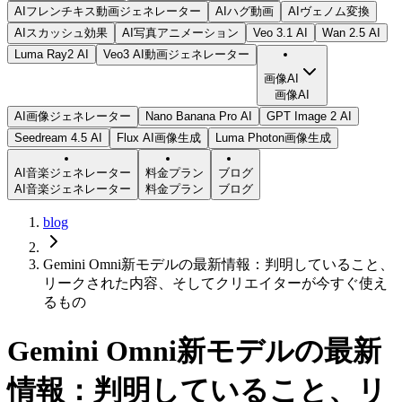
AIフレンチキス動画ジェネレーター
AIハグ動画
AIヴェノム変換
AIスカッシュ効果
AI写真アニメーション
Veo 3.1 AI
Wan 2.5 AI
Luma Ray2 AI
Veo3 AI動画ジェネレーター
画像AI
画像AI
AI画像ジェネレーター
Nano Banana Pro AI
GPT Image 2 AI
Seedream 4.5 AI
Flux AI画像生成
Luma Photon画像生成
AI音楽ジェネレーター
料金プラン
ブログ
AI音楽ジェネレーター
料金プラン
ブログ
blog
Gemini Omni新モデルの最新情報：判明していること、
リークされた内容、そしてクリエイターが今すぐ使え
るもの
Gemini Omni新モデルの最新
情報：判明していること、リ