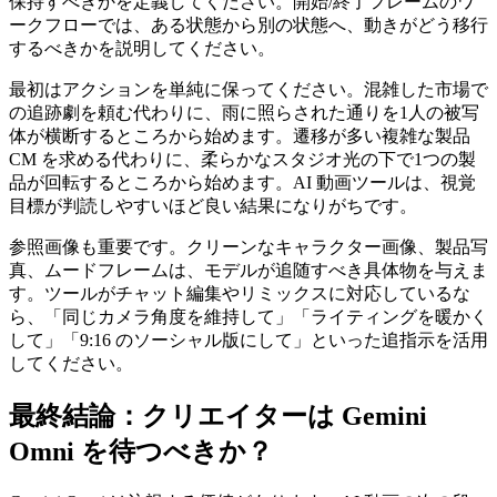
保持すべきかを定義してください。開始/終了フレームのワ
ークフローでは、ある状態から別の状態へ、動きがどう移行
するべきかを説明してください。
最初はアクションを単純に保ってください。混雑した市場で
の追跡劇を頼む代わりに、雨に照らされた通りを1人の被写
体が横断するところから始めます。遷移が多い複雑な製品
CM を求める代わりに、柔らかなスタジオ光の下で1つの製
品が回転するところから始めます。AI 動画ツールは、視覚
目標が判読しやすいほど良い結果になりがちです。
参照画像も重要です。クリーンなキャラクター画像、製品写
真、ムードフレームは、モデルが追随すべき具体物を与えま
す。ツールがチャット編集やリミックスに対応しているな
ら、「同じカメラ角度を維持して」「ライティングを暖かく
して」「9:16 のソーシャル版にして」といった追指示を活用
してください。
最終結論：クリエイターは Gemini
Omni を待つべきか？