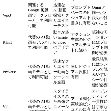
関連する
迅速な
プロンプト
Omni と
Google 風動
AI 動画
ベースのビ
同一だと
Veo3
画ワークフロ
探索とク
ジュアル下
決めつけ
ーとして利用
リエイタ
書きに有用
ないこと
可能
ーテスト
複雑なモ
動きが多
アクション
代替の AI 動
ーション
い image-
主体のビジ
Kling
画モデルとし
to-video
にはプロ
ュアルテス
のアイデ
て利用可能
ンプト制
トに強い
ア
御が必要
最良結果
迅速なク
にはシン
代替の AI 動
リエイタ
速いビジュ
プルで読
画モデルとし
ー動画と
アル反復に
PixVerse
みやすい
て利用可能
ソーシャ
有用
シーン目
ル企画
標が必要
スタイラ
アイデン
イズされ
ティティ
アニメ調や
代替の AI 動
た画像ア
一貫性に
実験的ビジ
Vidu
画モデルとし
ニメーシ
は丁寧な
ュアルに有