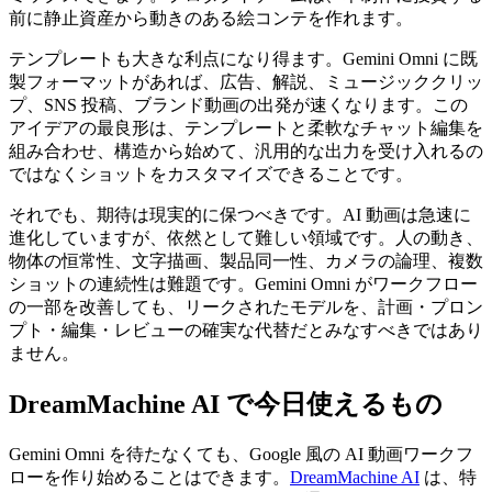
前に静止資産から動きのある絵コンテを作れます。
テンプレートも大きな利点になり得ます。Gemini Omni に既
製フォーマットがあれば、広告、解説、ミュージッククリッ
プ、SNS 投稿、ブランド動画の出発が速くなります。この
アイデアの最良形は、テンプレートと柔軟なチャット編集を
組み合わせ、構造から始めて、汎用的な出力を受け入れるの
ではなくショットをカスタマイズできることです。
それでも、期待は現実的に保つべきです。AI 動画は急速に
進化していますが、依然として難しい領域です。人の動き、
物体の恒常性、文字描画、製品同一性、カメラの論理、複数
ショットの連続性は難題です。Gemini Omni がワークフロー
の一部を改善しても、リークされたモデルを、計画・プロン
プト・編集・レビューの確実な代替だとみなすべきではあり
ません。
DreamMachine AI で今日使えるもの
Gemini Omni を待たなくても、Google 風の AI 動画ワークフ
ローを作り始めることはできます。
DreamMachine AI
は、特