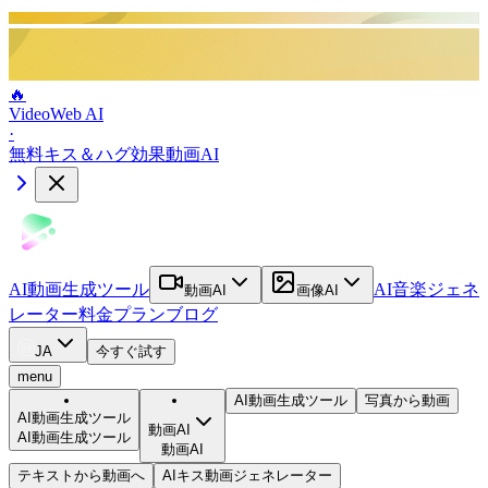
🔥
VideoWeb AI
·
無料キス＆ハグ効果動画AI
AI動画生成ツール
AI音楽ジェネ
動画AI
画像AI
レーター
料金プラン
ブログ
JA
今すぐ試す
menu
AI動画生成ツール
写真から動画
AI動画生成ツール
動画AI
AI動画生成ツール
動画AI
テキストから動画へ
AIキス動画ジェネレーター