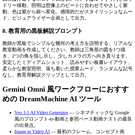
ドリー移動、照明は想像上のビートに合わせてやさしく脈
動、色は紫から銀へ変化。感情的だがスタイリッシュなムー
ド、ビジュアライザー企画として出力。
8. 教育用の黒板解説プロンプト
教師が黒板でシンプルな幾何の考え方を説明する、リアルな
教室動画を作成してください。教師は三角形の図を1つ描
き、2つの角を指し示し、少しカメラの方へ向き直ります。
安定したミディアムショット、読みやすい板書レイアウト、
柔らかな教室照明、落ち着いた授業ムード、ランダムな記号
なし、教育用解説クリップとして出力。
Gemini Omni 風ワークフローにおすす
めの DreamMachine AI ツール
Veo 3.1 AI Video Generator
— シネマティックな Google
風のプロンプト-to-動画と参照ベース動画テストの最良
の出発点。
Image to Video AI
— 最初のフレーム、コンセプト画