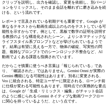
クリップを説明し、出力を確認し、変更を依頼し、別バージ
ョンをリミックスし、そのまま会話を離れずに磨き込みを続
ける、という流れです。
レポートで言及されている初期デモも重要です。Google が
単なるテキストから動画生成以上のものをテストしている可
能性を示すからです。例として、黒板で数学の証明を説明す
る教授のような構造化されたシーン、よりシネマティックな
ライフスタイル系プロンプトなどが挙げられているようで
す。結果は有望に見える一方で、物体の破綻、写実性の問
題、複雑なプロンプトでのシーンロジック不整合など、AI
動画でよくある課題も指摘されています。
だからこそ慎重に使うべき言葉は「報じられている」であ
り、「確認された」ではありません。Gemini Omni が実際の
Gemini 機能になる可能性はあります。別名に変更される、
Veo に統合される、特定ユーザーに限定される、ローンチ前
に仕様が変わる可能性もあります。現時点での実務的な要点
は、Google が「生成・リミックス・編集」がチャット会話
のように感じられる Gemini ネイティブな動画ワークフロー
に関心を持っているようだ、という点です。