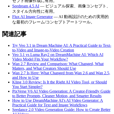
セプト画像作成に有用。
Seedream 4.5 AI
— ビジュアル探索、画像コンセプト、
スタイル方向性に有用。
Flux AI Image Generator
— AI 動画設計のための実用的
な最初のフレーム/コンセプトアートツール。
関連記事
Try Veo 3.1 in Dream Machine AI: A Practical Guide to Text-
to-Video and Image-to-Video Creation
Veo 3.1 vs Luma Ray2 on DreamMachine AI: Which AI
Video Model Fits Your Workflow?
Wan 2.7 Review and Comparison: What Changed, What
Matters, and What Creators Should Use
Wan 2.7 Is Here: What Changed from Wan 2.6 and Wan 2.5,
and How to Use
Kling 3.0 Review: Is It the Right AI Video Tool, or Should
You Start Simpler?
PixVerse V6 AI Video Generation: A Creator-Friendly Guide
to Better Prompts, Cleaner Motion, and Smarter Results
How to Use DreamMachine AI’s AI Video Generator: A
Practical Guide for Text and Image Workflows
Seedance 2.0 Video Generation Guide: How to Create Better