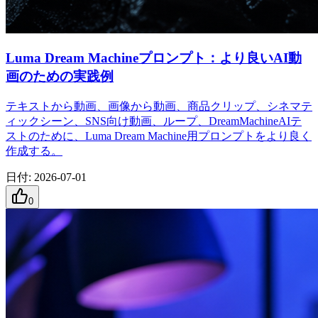
Luma Dream Machineプロンプト：より良いAI動
画のための実践例
テキストから動画、画像から動画、商品クリップ、シネマテ
ィックシーン、SNS向け動画、ループ、DreamMachineAIテ
ストのために、Luma Dream Machine用プロンプトをより良く
作成する。
日付
:
2026-07-01
0