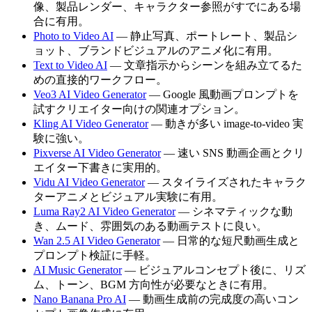
像、製品レンダー、キャラクター参照がすでにある場
合に有用。
Photo to Video AI
— 静止写真、ポートレート、製品シ
ョット、ブランドビジュアルのアニメ化に有用。
Text to Video AI
— 文章指示からシーンを組み立てるた
めの直接的ワークフロー。
Veo3 AI Video Generator
— Google 風動画プロンプトを
試すクリエイター向けの関連オプション。
Kling AI Video Generator
— 動きが多い image-to-video 実
験に強い。
Pixverse AI Video Generator
— 速い SNS 動画企画とクリ
エイター下書きに実用的。
Vidu AI Video Generator
— スタイライズされたキャラク
ターアニメとビジュアル実験に有用。
Luma Ray2 AI Video Generator
— シネマティックな動
き、ムード、雰囲気のある動画テストに良い。
Wan 2.5 AI Video Generator
— 日常的な短尺動画生成と
プロンプト検証に手軽。
AI Music Generator
— ビジュアルコンセプト後に、リズ
ム、トーン、BGM 方向性が必要なときに有用。
Nano Banana Pro AI
— 動画生成前の完成度の高いコン