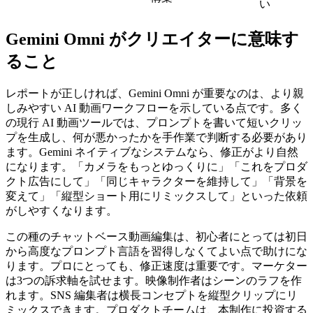
い
Gemini Omni がクリエイターに意味す
ること
レポートが正しければ、Gemini Omni が重要なのは、より親
しみやすい AI 動画ワークフローを示している点です。多く
の現行 AI 動画ツールでは、プロンプトを書いて短いクリッ
プを生成し、何が悪かったかを手作業で判断する必要があり
ます。Gemini ネイティブなシステムなら、修正がより自然
になります。「カメラをもっとゆっくりに」「これをプロダ
クト広告にして」「同じキャラクターを維持して」「背景を
変えて」「縦型ショート用にリミックスして」といった依頼
がしやすくなります。
この種のチャットベース動画編集は、初心者にとっては初日
から高度なプロンプト言語を習得しなくてよい点で助けにな
ります。プロにとっても、修正速度は重要です。マーケター
は3つの訴求軸を試せます。映像制作者はシーンのラフを作
れます。SNS 編集者は横長コンセプトを縦型クリップにリ
ミックスできます。プロダクトチームは、本制作に投資する