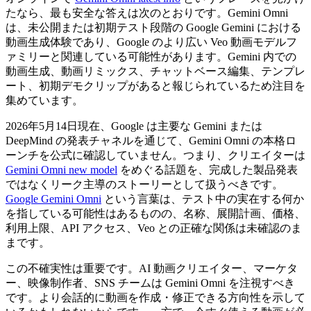
たなら、最も安全な答えは次のとおりです。Gemini Omni
は、未公開または初期テスト段階の Google Gemini における
動画生成体験であり、Google のより広い Veo 動画モデルフ
ァミリーと関連している可能性があります。Gemini 内での
動画生成、動画リミックス、チャットベース編集、テンプレ
ート、初期デモクリップがあると報じられているため注目を
集めています。
2026年5月14日現在、Google は主要な Gemini または
DeepMind の発表チャネルを通じて、Gemini Omni の本格ロ
ーンチを公式に確認していません。つまり、クリエイターは
Gemini Omni new model
をめぐる話題を、完成した製品発表
ではなくリーク主導のストーリーとして扱うべきです。
Google Gemini Omni
という言葉は、テスト中の実在する何か
を指している可能性はあるものの、名称、展開計画、価格、
利用上限、API アクセス、Veo との正確な関係は未確認のま
まです。
この不確実性は重要です。AI 動画クリエイター、マーケタ
ー、映像制作者、SNS チームは Gemini Omni を注視すべき
です。より会話的に動画を作成・修正できる方向性を示して