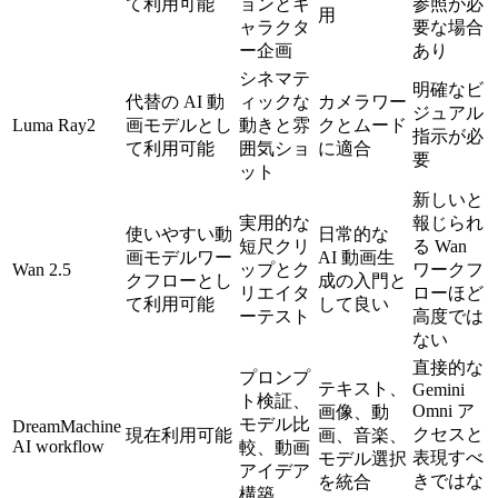
て利用可能
ョンとキ
参照が必
用
ャラクタ
要な場合
ー企画
あり
シネマテ
明確なビ
代替の AI 動
ィックな
カメラワー
ジュアル
Luma Ray2
画モデルとし
動きと雰
クとムード
指示が必
て利用可能
囲気ショ
に適合
要
ット
新しいと
実用的な
報じられ
使いやすい動
日常的な
短尺クリ
る Wan
画モデルワー
AI 動画生
Wan 2.5
ップとク
ワークフ
クフローとし
成の入門と
リエイタ
ローほど
て利用可能
して良い
ーテスト
高度では
ない
直接的な
プロンプ
テキスト、
Gemini
ト検証、
Omni ア
画像、動
モデル比
DreamMachine
クセスと
現在利用可能
画、音楽、
AI workflow
較、動画
表現すべ
モデル選択
アイデア
きではな
を統合
構築