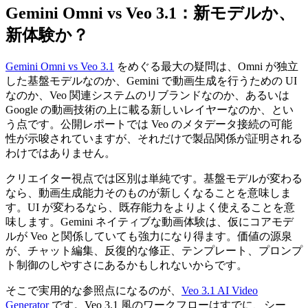
Gemini Omni vs Veo 3.1：新モデルか、
新体験か？
Gemini Omni vs Veo 3.1
をめぐる最大の疑問は、Omni が独立
した基盤モデルなのか、Gemini で動画生成を行うための UI
なのか、Veo 関連システムのリブランドなのか、あるいは
Google の動画技術の上に載る新しいレイヤーなのか、とい
う点です。公開レポートでは Veo のメタデータ接続の可能
性が示唆されていますが、それだけで製品関係が証明される
わけではありません。
クリエイター視点では区別は単純です。基盤モデルが変わる
なら、動画生成能力そのものが新しくなることを意味しま
す。UI が変わるなら、既存能力をよりよく使えることを意
味します。Gemini ネイティブな動画体験は、仮にコアモデ
ルが Veo と関係していても強力になり得ます。価値の源泉
が、チャット編集、反復的な修正、テンプレート、プロンプ
ト制御のしやすさにあるかもしれないからです。
そこで実用的な参照点になるのが、
Veo 3.1 AI Video
Generator
です。Veo 3.1 風のワークフローはすでに、シー