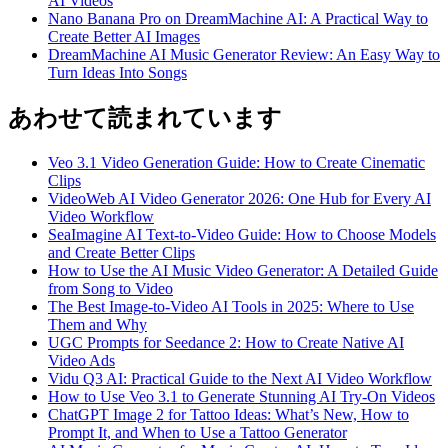
AI Videos
Nano Banana Pro on DreamMachine AI: A Practical Way to
Create Better AI Images
DreamMachine AI Music Generator Review: An Easy Way to
Turn Ideas Into Songs
あわせて読まれています
Veo 3.1 Video Generation Guide: How to Create Cinematic
Clips
VideoWeb AI Video Generator 2026: One Hub for Every AI
Video Workflow
SeaImagine AI Text-to-Video Guide: How to Choose Models
and Create Better Clips
How to Use the AI Music Video Generator: A Detailed Guide
from Song to Video
The Best Image-to-Video AI Tools in 2025: Where to Use
Them and Why
UGC Prompts for Seedance 2: How to Create Native AI
Video Ads
Vidu Q3 AI: Practical Guide to the Next AI Video Workflow
How to Use Veo 3.1 to Generate Stunning AI Try-On Videos
ChatGPT Image 2 for Tattoo Ideas: What’s New, How to
Prompt It, and When to Use a Tattoo Generator