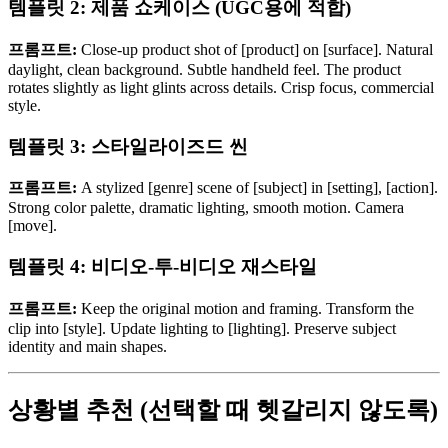
템플릿 2: 제품 쇼케이스 (UGC용에 적합)
프롬프트:
Close-up product shot of [product] on [surface]. Natural
daylight, clean background. Subtle handheld feel. The product
rotates slightly as light glints across details. Crisp focus, commercial
style.
템플릿 3: 스타일라이즈드 씬
프롬프트:
A stylized [genre] scene of [subject] in [setting], [action].
Strong color palette, dramatic lighting, smooth motion. Camera
[move].
템플릿 4: 비디오-투-비디오 재스타일
프롬프트:
Keep the original motion and framing. Transform the
clip into [style]. Update lighting to [lighting]. Preserve subject
identity and main shapes.
상황별 추천 (선택할 때 헷갈리지 않도록)