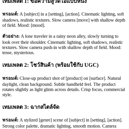
เทมเพลต 1: ข้อความสู่วิดีโอแบบหนัง
พรอมต์:
A [subject] in a [setting], [action]. Cinematic lighting, soft
shadows, realistic textures. Slow camera [move] with shallow depth
of field. Mood: [mood].
ตัวอย่าง:
A lone traveler in a rainy neon alley, slowly turning to
look over their shoulder. Cinematic lighting, soft shadows, realistic
textures. Slow camera push-in with shallow depth of field. Mood:
tense, mysterious.
เทมเพลต 2: โชว์สินค้า (พร้อมใช้กับ UGC)
พรอมต์:
Close-up product shot of [product] on [surface]. Natural
daylight, clean background. Subtle handheld feel. The product
rotates slightly as light glints across details. Crisp focus, commercial
style.
เทมเพลต 3: ฉากสไตล์จัด
พรอมต์:
A stylized [genre] scene of [subject] in [setting], [action].
Strong color palette, dramatic lighting, smooth motion. Camera