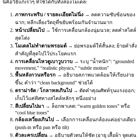
นี่คือวิธีแก้เร็วๆ ที่ใช้ได้กับทั้งสองโมเดล:
ภาพกระพริบ / รายละเอียดไม่นิ่ง
→ ลดความซับซ้อนของ
ฉาก; หลีกเลี่ยงวัตถุที่ขยับพร้อมกันจำนวนมาก
หน้าเปลี่ยนไป
→ ใช้การเคลื่อนกล้องนุ่มนวล; ลดคำสไตล์
สุดโต่ง
โมเดลไม่ทำตามพรอมต์
→ ย่อพรอมต์ให้สั้นลง; ย้ายคำสั่ง
สำคัญที่สุดไปไว้ประโยคแรก
การเคลื่อนไหวดูเบาวูบวาบ
→ ระบุ “น้ำหนัก”: “grounded
movement,” “realistic physics,” “subtle motion”
พื้นหลังกวนหรือรก
→ อธิบายสภาพแวดล้อมให้เรียบง่าย
ขึ้น; คำว่า “clean background” ช่วยได้
ดราม่าจัด / โกลาหลเกินไป
→ ตัดคำคุณศัพท์รุนแรงออก;
เก็บไว้แค่ทิศทางสไตล์หลักๆ หนึ่งอย่าง
สีเปลี่ยนไปมา
→ ล็อกพาเลต: “warm golden tones” หรือ
“cool blue tones”
กล้องเหวี่ยงเกินไป
→ เลือกการเคลื่อนกล้องแค่อย่างเดียว
(push-in หรือ pan หรือ tilt)
ตัวละครเปลี่ยน
→ อธิบายตัวตนให้ชัด (อายุ เสื้อผ้า จุดเด่น