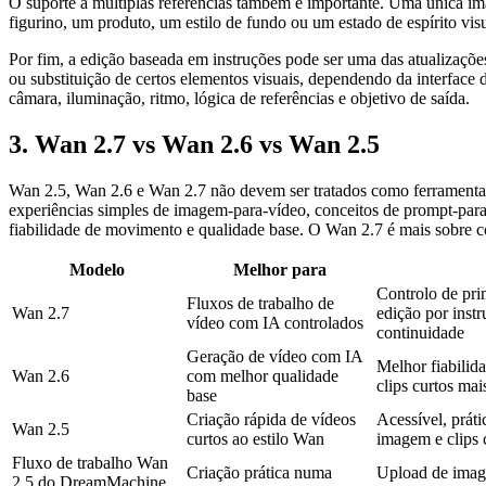
O suporte a múltiplas referências também é importante. Uma única i
figurino, um produto, um estilo de fundo ou um estado de espírito visu
Por fim, a edição baseada em instruções pode ser uma das atualizaçõe
ou substituição de certos elementos visuais, dependendo da interface 
câmara, iluminação, ritmo, lógica de referências e objetivo de saída.
3. Wan 2.7 vs Wan 2.6 vs Wan 2.5
Wan 2.5, Wan 2.6 e Wan 2.7 não devem ser tratados como ferramentas 
experiências simples de imagem-para-vídeo, conceitos de prompt-para
fiabilidade de movimento e qualidade base. O Wan 2.7 é mais sobre co
Modelo
Melhor para
Controlo de pri
Fluxos de trabalho de
Wan 2.7
edição por instr
vídeo com IA controlados
continuidade
Geração de vídeo com IA
Melhor fiabilid
Wan 2.6
com melhor qualidade
clips curtos mai
base
Criação rápida de vídeos
Acessível, práti
Wan 2.5
curtos ao estilo Wan
imagem e clips 
Fluxo de trabalho Wan
Criação prática numa
Upload de imag
2.5 do DreamMachine