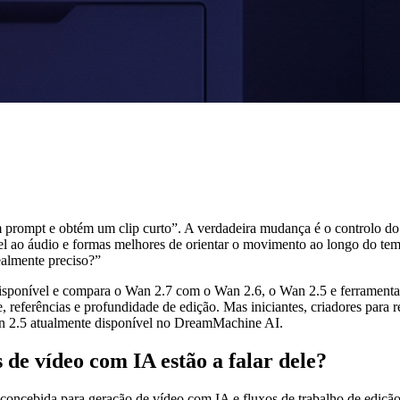
prompt e obtém um clip curto”. A verdadeira mudança é o controlo do f
el ao áudio e formas melhores de orientar o movimento ao longo do temp
almente preciso?”
sponível e compara o Wan 2.7 com o Wan 2.6, o Wan 2.5 e ferramentas p
 referências e profundidade de edição. Mas iniciantes, criadores para r
an 2.5 atualmente disponível no DreamMachine AI.
 de vídeo com IA estão a falar dele?
concebida para geração de vídeo com IA e fluxos de trabalho de edição