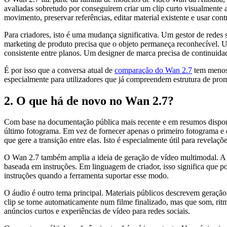
avaliadas sobretudo por conseguirem criar um clip curto visualmente 
movimento, preservar referências, editar material existente e usar con
Para criadores, isto é uma mudança significativa. Um gestor de red
marketing de produto precisa que o objeto permaneça reconhecível. 
consistente entre planos. Um designer de marca precisa de continuidad
É por isso que a conversa atual de
comparação do Wan 2.7
tem menos 
especialmente para utilizadores que já compreendem estrutura de pro
2. O que há de novo no Wan 2.7?
Com base na documentação pública mais recente e em resumos disponív
último fotograma. Em vez de fornecer apenas o primeiro fotograma e e
que gere a transição entre elas. Isto é especialmente útil para revel
O Wan 2.7 também amplia a ideia de geração de vídeo multimodal. A d
baseada em instruções. Em linguagem de criador, isso significa que p
instruções quando a ferramenta suportar esse modo.
O áudio é outro tema principal. Materiais públicos descrevem geração 
clip se torne automaticamente num filme finalizado, mas que som, rit
anúncios curtos e experiências de vídeo para redes sociais.