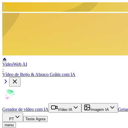
🔥
VideoWeb AI
·
Vídeo de Beijo & Abraço Grátis com IA
Gerador de vídeo com IA
Gera
Vídeo IA
Imagem IA
PT
Teste Agora
menu