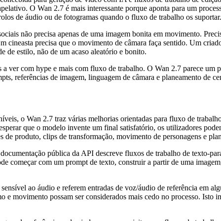
apelativo. O Wan 2.7 é mais interessante porque aponta para um process
trolos de áudio ou de fotogramas quando o fluxo de trabalho os suportar
es sociais não precisa apenas de uma imagem bonita em movimento. Pre
Um cineasta precisa que o movimento de câmara faça sentido. Um criad
e de estilo, não de um acaso aleatório e bonito.
a ver com hype e mais com fluxo de trabalho. O Wan 2.7 parece um p
mpts, referências de imagem, linguagem de câmara e planeamento de ce
eis, o Wan 2.7 traz várias melhorias orientadas para fluxo de trabalho
sperar que o modelo invente um final satisfatório, os utilizadores po
ações de produto, clips de transformação, movimento de personagens e pl
ocumentação pública da API descreve fluxos de trabalho de texto-para
ode começar com um prompt de texto, construir a partir de uma imagem, 
sensível ao áudio e referem entradas de voz/áudio de referência em algu
mo e movimento possam ser considerados mais cedo no processo. Isto imp