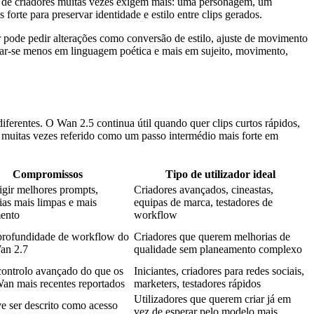
o de criadores muitas vezes exigem mais: uma personagem, um
orte para preservar identidade e estilo entre clips gerados.
r pode pedir alterações como conversão de estilo, ajuste de movimento
r-se menos em linguagem poética e mais em sujeito, movimento,
erentes. O Wan 2.5 continua útil quando quer clips curtos rápidos,
 muitas vezes referido como um passo intermédio mais forte em
Compromissos
Tipo de utilizador ideal
igir melhores prompts,
Criadores avançados, cineastas,
ias mais limpas e mais
equipas de marca, testadores de
ento
workflow
rofundidade de workflow do
Criadores que querem melhorias de
an 2.7
qualidade sem planeamento complexo
ontrolo avançado do que os
Iniciantes, criadores para redes sociais,
Wan mais recentes reportados
marketers, testadores rápidos
Utilizadores que querem criar já em
e ser descrito como acesso
vez de esperar pelo modelo mais