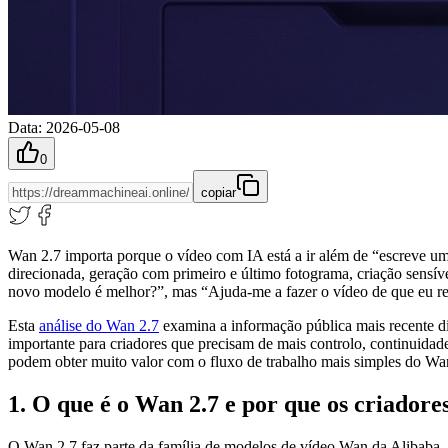
Data
:
2026-05-08
0
copiar
Wan 2.7 importa porque o vídeo com IA está a ir além de “escreve um 
direcionada, geração com primeiro e último fotograma, criação sensív
novo modelo é melhor?”, mas “Ajuda-me a fazer o vídeo de que eu re
Esta
análise do Wan 2.7
examina a informação pública mais recente di
importante para criadores que precisam de mais controlo, continuidade,
podem obter muito valor com o fluxo de trabalho mais simples do W
1. O que é o Wan 2.7 e por que os criadores
O Wan 2.7 faz parte da família de modelos de vídeo Wan da Alibaba, 