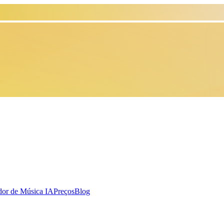
dor de Música IA
Preços
Blog