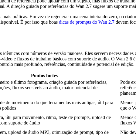
magem de referência pode ajudar com um sujeito, mas fluxos de trabalh
al. A direção guiada por referências do Wan 2.7 sugere um suporte mais f
s mais práticas. Em vez de regenerar uma cena inteira do zero, o criado
disponível. É por isso que boas
dicas de prompts do Wan 2.7
devem foca
idênticas com números de versão maiores. Eles servem necessidades dif
-vídeo e fluxos de trabalho básicos com suporte de áudio. O Wan 2.6 é
ntrolo mais profundo, referências, continuidade e potencial de edição.
Pontos fortes
meiro e último fotograma, criação guiada por referências,
Pode ex
uções, fluxos sensíveis ao áudio, maior potencial de
referênc
planeam
ade de movimento do que ferramentas mais antigas, útil para
Menos p
s polidos
que o W
ca, útil para movimento, ritmo, teste de prompts, upload de
Menos c
com suporte de áudio
fluxos 
em, upload de áudio MP3, otimização de prompt, tipo de
Não dev