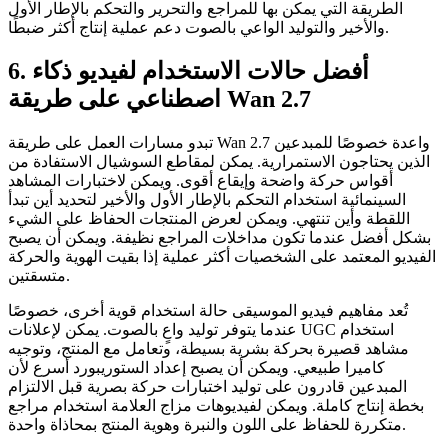
الطريقة التي يمكن بها للمراجع والتحرير والتحكم بالإطار الأول
والأخير والتوليد الواعي بالصوت دعم عملية إنتاج أكثر ضبطًا.
6. أفضل حالات الاستخدام لفيديو ذكاء
اصطناعي على طريقة Wan 2.7
تبدو مسارات العمل على طريقة Wan 2.7 واعدة خصوصًا للمبدعين
الذين يحتاجون الاستمرارية. يمكن لمقاطع السوشيال الاستفادة من
أقواس حركة واضحة وإيقاع أقوى. ويمكن لاختبارات المشاهد
السينمائية استخدام التحكم بالإطار الأول والأخير لتحديد أين تبدأ
اللقطة وأين تنتهي. ويمكن لعرض المنتجات الحفاظ على الشيء
بشكل أفضل عندما تكون مداخلات المراجع نظيفة. ويمكن أن يصبح
الفيديو المعتمد على الشخصيات أكثر عملية إذا بقيت الهوية والحركة
متسقتين.
تُعد مفاهيم فيديو الموسيقى حالة استخدام قوية أخرى، خصوصًا
عندما يتوفر توليد واعٍ بالصوت. يمكن لإعلانات UGC استخدام
مشاهد قصيرة بحركة بشرية بسيطة، وتعامل مع المنتج، وتوجيه
كاميرا طبيعي. ويمكن أن يصبح إعداد الستوريبورد أسرع لأن
المبدعين قادرون على توليد اختبارات حركة بصرية قبل الالتزام
بخطة إنتاج كاملة. ويمكن لفيديوهات مزاج العلامة استخدام مراجع
متكررة للحفاظ على اللون والنبرة وهوية المنتج بمحاذاة واحدة.