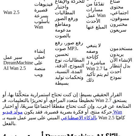
صناع
للحركة والإيقاع
تقدّمًا من
فيديوهات
محتوى
واختبار
مسارات
قصيرة
Wan 2.5
اجتماعي،
المطالبات
عمل Wan
بسرعة
مسوقون،
ورفع الصور
الأحدث
بأسلوب
مختبرون
ومقاطع
المبلغ عنها
Wan
سريعون
مدعومة
بالصوت
رفع صور، رفع
لا ينبغي
مستخدمون
صوت MP3،
وصفه
إنشاء
يريدون
تحسين
كإتاحة
عملي
سير عمل
الإنشاء الآن
المطالبات، نوع
مباشرة لـ
على
DreamMachine
بدل انتظار
النموذج، الدقة،
AI Wan 2.5
Wan 2.7 ما
منصة
أحدث
المدة، النسبة،
لم يتم تأكيد
ويب
نموذج
وتحكمات توليد
ذلك
بسيطة
القرار الحقيقي بسيط: إن كنت تحتاج استمرارية متحكَّمًا بها، أو
تخطيطًا متعدد المراجع، أو تحريرًا بالتعليمات، فـ Wan 2.7 يستحق
المتابعة عن قرب. وإن كنت تحتاج مقطعًا اجتماعيًا سريعًا، أو اختبار
حركة منتج، أو فكرة بصرية قصيرة، فقد يكون
مولّد فيديو Wan
بالذكاء الاصطناعي
المبني على سير عمل شبيه بـ Wan 2.5 كافيًا
بالفعل.