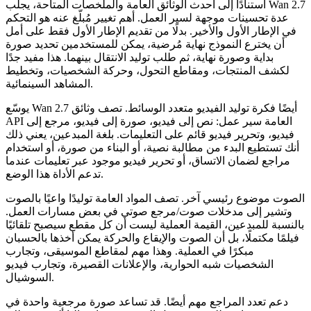
استنادًا إلى أحدث الوثائق العامة والملخصات المتاحة، يجلب Wan 2.7
عدة تحسينات موجهة لسير العمل. أهم تغيير مُبلّغ عنه هو التحكم
في الإطار الأول والأخير. بدلًا من تقديم الإطار الأول فقط على أمل
أن يخترع النموذج نهاية مُرضية، يمكن للمستخدمين تحديد صورة
بداية وصورة نهاية، ثم طلب توليد الانتقال بينهما. هذا مفيد جدًا
لكشف المنتجات، ومقاطع التحول، وحركة الشخصيات، وتخطيط
المشاهد السينمائية.
يوسّع Wan 2.7 أيضًا فكرة توليد الفيديو متعدد الوسائط. تصف وثائق
API العامة سير عمل: نص إلى فيديو، صورة إلى فيديو، مرجع إلى
فيديو، وتحرير فيديو قائم على التعليمات. بلغة المبدعين، يعني ذلك
أنك تستطيع البدء من مطالبة نصية، أو البناء من صورة، أو استخدام
مراجع لضمان الاتساق، أو تحرير فيديو موجود عبر تعليمات عندما
تدعم الأداة هذا الوضع.
الصوت موضوع رئيسي آخر. تصف المواد العامة توليدًا واعيًا بالصوت
وتشير إلى مدخلات صوت/مرجع صوتي في بعض مسارات العمل.
بالنسبة للمبدعين، القيمة العملية ليست أن كل مقطع سيصبح تلقائيًا
فيلمًا مكتملًا، بل أن الصوت والإيقاع والحركة يمكن أخذها بالحسبان
مبكرًا في العملية. وهذا مهم لمقاطع الموسيقى، وتجارب
الشخصيات شبه الحوارية، والإعلانات القصيرة، وتجارب فيديو
السوشيال.
دعم تعدد المراجع مهم أيضًا. قد تساعد صورة مرجعية واحدة في