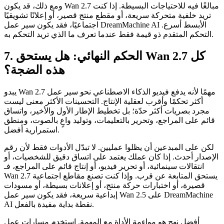
ومع ذلك، قد يكون Wan 2.7 مبالغًا فيه للاحتياجات البسيطة. إذا كنت
تريد خلفية متحركة سريعة، أو مقطع منتج قصير، أو إعلانًا تشويقيًا
اجتماعيًا، فقد يكون سير عمل DreamMachine AI الأبسط أسرع.
التحكم المتقدم ذو قيمة فقط عندما تعرف ما الذي تريد التحكم به.
7. الحكم النهائي: هل يستحق Wan 2.7 كل
هذه الضجة؟
يبدو Wan 2.7 مهمًا لأنه يدفع فيديو الذكاء الاصطناعي نحو سير عمل
أكثر تحكمًا وأقرب لعقلية الإنتاج. التحسينات الأكثر معنى ليست
مجرد بصريات أكثر حدّة؛ بل تخطيط الإطار الأول والأخير، واتساق
قائم على المراجع، وتحرير بالتعليمات، وتوليد واعٍ بالصوت، ومنطق
استمرارية أفضل.
لكن على المبدعين أن يظلوا عمليين. لا تبدّل الأدوات فقط لأن رقم
الإصدار أحدث. إذا كان عملك يعتمد على اتساق دقيق للشخصيات، أو
انتقالات سينمائية، أو تحرير فيديو، أو إنتاج قائم على المراجع، فـ
Wan 2.7 يستحق المتابعة عن قرب. وإذا كنت تصنع مقاطع اجتماعية
قصيرة، أو اختبارات حركة منتج، أو إعلانات بسيطة، أو مسودات
إبداعية سريعة، فقد يكون سير عمل Wan 2.5 على DreamMachine
AI نقطة بداية مفيدة بالفعل.
أفضل نهج هو مواءمة الأداة مع المهمة. استخدم مسارات عمل