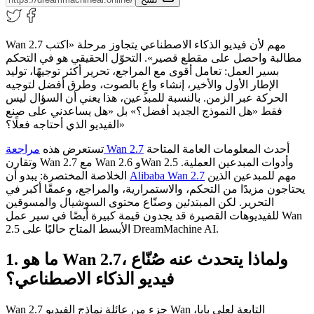
Wan 2.7 مهم لأن فيديو الذكاء الاصطناعي يتجاوز مرحلة «اكتب
مطالبة واحصل على مقطع قصير». التحوّل الحقيقي هو في التحكم
بسير العمل: تعامل أقوى مع المراجع، تحرير أكثر توجيهًا، توليد
الإطار الأول والأخير، إنشاء واعٍ بالصوت، وطرق أفضل لتوجيه
الحركة عبر الزمن. بالنسبة للمبدعين، هذا يعني أن السؤال ليس
فقط «هل النموذج الجديد أفضل؟» بل «هل يساعدني على صنع
الفيديو الذي أحتاجه فعلًا؟»
أحدث المعلومات العامة المتاحة
مراجعة Wan 2.7
تستعرض هذه
وتقارن Wan 2.7 مع Wan 2.6 وWan 2.5 وأدوات المبدعين العملية.
مهم للمبدعين الذين
Alibaba Wan 2.7
الخلاصة المختصرة: يبدو أن
يحتاجون مزيدًا من التحكم، والاستمرارية، والمراجع، وعمقًا أكبر في
التحرير. لكن المبتدئين وصنّاع محتوى السوشيال والمسوقين
للفيديوهات القصيرة قد يجدون قيمة كبيرة أيضًا في سير عمل Wan
2.5 الأبسط المتاح حاليًا على DreamMachine AI.
1. ما هو Wan 2.7، ولماذا يتحدث عنه صُنّاع
فيديو الذكاء الاصطناعي؟
Wan 2.7 جزء من عائلة نماذج الفيديو Wan التابعة لعلي بابا،