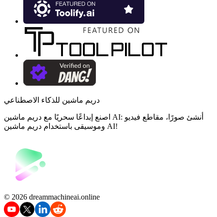
دريم ماشين للذكاء الاصطناعي
اصنع إبداعًا سحريًا مع دريم ماشين AI: أنشئ صورًا، مقاطع فيديو
وموسيقى باستخدام دريم ماشين AI!
©️ 2026 dreammachineai.online