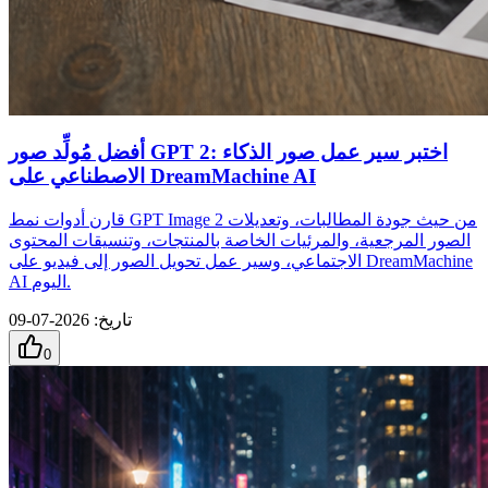
أفضل مُولِّد صور GPT 2: اختبر سير عمل صور الذكاء
الاصطناعي على DreamMachine AI
قارن أدوات نمط GPT Image 2 من حيث جودة المطالبات، وتعديلات
الصور المرجعية، والمرئيات الخاصة بالمنتجات، وتنسيقات المحتوى
الاجتماعي، وسير عمل تحويل الصور إلى فيديو على DreamMachine
AI اليوم.
تاريخ
:
2026-07-09
0