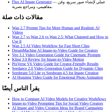
— عملي لإنشاء صور سريع، وفن
Flux AI Image Generator
مفاهيمي، ومراجع بصرية.
مقالات ذات صلة
Wan 2.7 Prompt Tips for More Human and Realistic AI
Videos
Wan 2.7 vs Wan 2.6 vs Wan 2.5: What Changed and How to
Use It
Wan 2.5 AI Video Workflow for Fast Short Clips
DreamMachine AI Image-to-Video Guide for Creators
Veo 3.1 Video Generation Guide for Cinematic Prompts
Kling 3.0 Review for Image-to-Video Motion
PixVerse V6 Video Guide for Creator-Friendly Results
Seedance 2.0 Video Generation Guide for Dynamic Clips
Seedream 5.0 Lite vs Seedream 4.5 for Image Creation
AI Hugging Video Guide for Emotional Photo Animation
يقرأ الناس أيضًا
How to Compare AI Video Models for Creative Workflows
Image-to-Video Prompting Tips for Social Video Creators
AI Image and Video Creation Ideas for Brand Campaigns