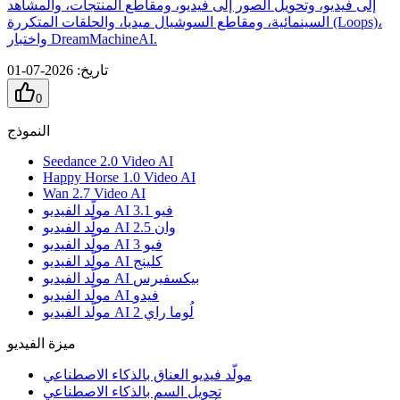
إلى فيديو، وتحويل الصور إلى فيديو، ومقاطع المنتجات، والمشاهد
السينمائية، ومقاطع السوشيال ميديا، والحلقات المتكررة (Loops)،
واختبار DreamMachineAI.
تاريخ
:
2026-07-01
0
النموذج
Seedance 2.0 Video AI
Happy Horse 1.0 Video AI
Wan 2.7 Video AI
مولّد الفيديو AI فيو 3.1
مولّد الفيديو AI وان 2.5
مولّد الفيديو AI فيو 3
مولّد الفيديو AI كلينج
مولّد الفيديو AI بيكسفيرس
مولّد الفيديو AI فيدو
مولّد الفيديو AI لُوما راي 2
ميزة الفيديو
مولّد فيديو العناق بالذكاء الاصطناعي
تحويل السم بالذكاء الاصطناعي