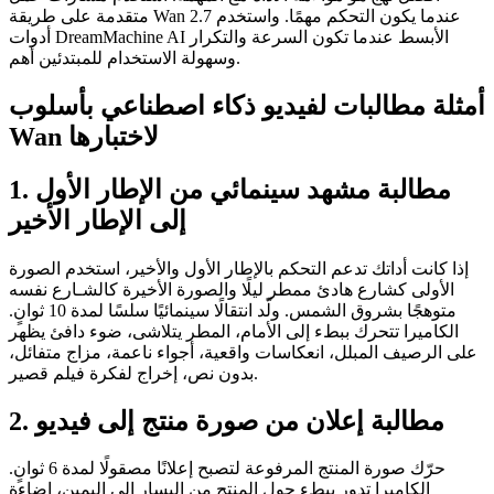
متقدمة على طريقة Wan 2.7 عندما يكون التحكم مهمًا. واستخدم
أدوات DreamMachine AI الأبسط عندما تكون السرعة والتكرار
وسهولة الاستخدام للمبتدئين أهم.
أمثلة مطالبات لفيديو ذكاء اصطناعي بأسلوب
Wan لاختبارها
1. مطالبة مشهد سينمائي من الإطار الأول
إلى الإطار الأخير
إذا كانت أداتك تدعم التحكم بالإطار الأول والأخير، استخدم الصورة
الأولى كشارع هادئ ممطر ليلًا والصورة الأخيرة كالشـارع نفسه
متوهجًا بشروق الشمس. ولّد انتقالًا سينمائيًا سلسًا لمدة 10 ثوانٍ.
الكاميرا تتحرك ببطء إلى الأمام، المطر يتلاشى، ضوء دافئ يظهر
على الرصيف المبلل، انعكاسات واقعية، أجواء ناعمة، مزاج متفائل،
بدون نص، إخراج لفكرة فيلم قصير.
2. مطالبة إعلان من صورة منتج إلى فيديو
حرّك صورة المنتج المرفوعة لتصبح إعلانًا مصقولًا لمدة 6 ثوانٍ.
الكاميرا تدور ببطء حول المنتج من اليسار إلى اليمين، إضاءة