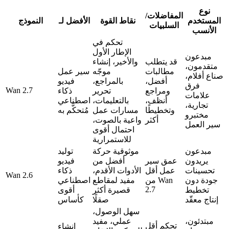
نوع
المفاضلات/
المستخدم
نقاط القوة
الأفضل لـ
النموذج
السلبيات
الأنسب
تحكم في
الإطار الأول
مبدعون
قد يتطلب
والأخير، إنشاء
متقدمون،
مطالبات
موجّه
سير عمل
صناع أفلام،
أفضل،
بالمراجع،
فيديو
فرق
Wan 2.7
ومراجع
تحرير
ذكاء
علامات
أنظف،
بالتعليمات،
اصطناعي
تجارية،
وتخطيطًا
مسارات عمل
مُتحكَّم به
مختبرو
أكثر
واعية بالصوت،
سير العمل
احتمال أقوى
للاستمرارية
مبدعون
موثوقية حركة
توليد
يريدون
عمق سير
أفضل من
فيديو
تحسينات
عمل أقل
الأدوات الأقدم،
ذكاء
Wan 2.6
جودة دون
من Wan
مفيد لمقاطع
اصطناعي
2.7
تخطيط
قصيرة أكثر
أقوى
إنتاج معقّد
صقلًا
كأساس
سهل الوصول،
مبتدئون،
عملي، مفيد
تحكم أقل
إنشاء