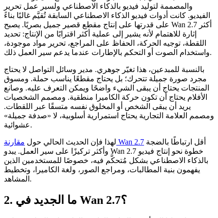
والمصممة لتوليد فيديو بالذكاء الاصطناعي ولسير عمل تحرير
الفيديو. كانت أدوات فيديو الذكاء الاصطناعي السابقة تُقيَّم غالبًا بناءً
على قدرتها على إنتاج مقطع قصير جميل بصريًا. يصبح Wan 2.7 أكثر
إثارة للاهتمام لأنه يشير إلى عملية أكثر اقترابًا من الإنتاج: تحديد
اللقطة، توجيه الحركة، الحفاظ على المراجع، تحرير مواد موجودة،
واستخدام الصوت أو التحكم بالإطارات عندما يدعم سير العمل ذلك.
بالنسبة للمبدعين، هذا تغيّر جوهري. مدير وسائل التواصل لا يحتاج
مجرد صورة جميلة تتحرك؛ بل يحتاج مقطعًا يناسب حملة. ومسوق
المنتجات يحتاج أن يبقى الشيء واضحًا ويمكن التعرف عليه. وصانع
الأفلام يحتاج أن تكون حركة الكاميرا منطقية. ومصمم الشخصيات
يريد أن يبقى الشخص أو المخلوق نفسه متسقًا عبر اللقطات.
ومصمم العلامة التجارية يحتاج استمرارية أسلوبية، لا «صدفة جميلة»
عشوائية.
أقل ارتباطًا بالضجة
مقارنة Wan 2.7
لهذا فإن الحديث الحالي حول
وأكثر تركيزًا على سير العمل. يبدو Wan 2.7 خطوة نحو إنتاج فيديو
بالذكاء الاصطناعي بشكل مُتحكَّم فيه، خصوصًا للمستخدمين الذين
يفهمون بنية المطالبات، ومراجع الصور، ولغة الكاميرا، وتخطيط
المشاهد.
2. ما الجديد في Wan 2.7؟