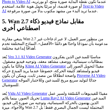
عندما تكون نقطة البداية صورة منتج، أو بورتريه،
Photo to Video AI
Text to Video
أو صورة قديمة، أو مرئيًا يحمل هوية علامة. استخدم
عندما تريد البدء من مشهد مكتوب بدلًا من صورة مرفوعة.
AI
5. Wan 2.7 مقابل نماذج فيديو ذكاء
اصطناعي أخرى
ينبغي مقارنة Wan 2.7 من منظور سير العمل، لا عبر ادعاءات غير
مدعومة بأن نموذجًا واحدًا هو دائمًا «الأفضل». النماذج المختلفة تخدم
أهدافًا إبداعية مختلفة.
مناسبًا للمبدعين الذين يفكرون
Veo 3.1 AI Video Generator
يُعد
بمطالبات سينمائية، ووصف مشاهد معقد، وتوجيه فيديو مصقول.
مفيدًا لتحويل الصور إلى
Kling AI Video Generator
وغالبًا ما يكون
فيديو ولمشاهد كثيفة الحركة، خصوصًا عندما يريد المبدع حركة
Pixverse AI Video
واضحة انطلاقًا من مصدر ثابت. ويمكن أن يكون
جذابًا لتوليد سريع مريح للمبدعين وللاختبار الموجّه
Generator
للسوشيال.
مفيدًا للفيديوهات المُنمّقة ولسير عمل
Vidu AI Video Generator
يُعد
المبدعين
Luma Ray2 AI Video Generator
تحريك الصور، بينما يلائم
الذين يهتمون بالحركة السينمائية، وتوجيه من صورة إلى فيديو،
والأجواء. ميزة Wan 2.7 المحتملة ليست الجمال البصري فقط؛ بل