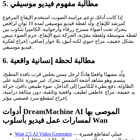
5. مطالبة مفهوم فيديو موسيقي
إذا كانت أداتك تدعم مزامنة الصوت، استخدم الإيقاع المرفوع
كمرشد للإيقاع. ولّد لقطة فيديو موسيقي لمدة 10 ثوانٍ لراقص
يتحرك تحت أضواء مسرح زرقاء وأرجوانية. الكاميرا تتناوب بين
لقطة متوسطة ولقطة مقرّبة، الحركة تتبع الإيقاع، حزم الضوء تنبض
بشكل خفيف، مزاج حيوي لكنه أنيق، بلا حوار إضافي، إخراج لفكرة
فيديو موسيقي.
6. مطالبة لحظة إنسانية واقعية
ولّد مشهدًا واقعيًا هادئًا لرجل مسن يجلس قرب نافذة المطبخ،
يبتسم وهو يشاهد أشعة الشمس تتحرك عبر صورة عائلية على
الطاولة. دفع بطيء للكاميرا إلى الداخل، ضوء طبيعي دافئ، حركة
يد خفيفة، مزاج عاطفي لطيف، واقعية وثائقية، دون مبالغة درامية،
إخراج لمقطع سرد قصصي مؤثر.
أدوات DreamMachine AI الموصى بها
لمسارات عمل فيديو بأسلوب Wan
— عملي لمقاطع قصيرة
Wan 2.5 AI Video Generator
بأسلوب Wan مع رفع الصور، رفع الصوت، تحسين المطالبات،