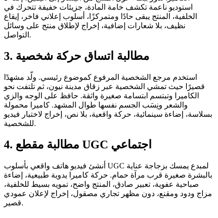
استوديو ناعمة تكشف خامة المادة، جزيئات خفيفة تتحرك في
الخلفية، المنتج يبقى حادًا ومتمركزًا، أسلوب إعلاني فاخر، إيقاع
نظيف، بلا شعارات إضافية، إخراج لإطلاق منتج على وسائل
التواصل.
3. مطالبة اتساق حركة شخصية
استخدم مرجع الشخصية المرفوع كموضوع رئيسي. ولّد مشهدًا
قصيرًا حيث تمشي الشخصية عبر زقاق مدينة نيون، ثم تلتفت نحو
الكاميرا وتبتسم ابتسامة صغيرة واثقة. حافظ على الوجه والزي
والشعر ونِسَب الجسم نفسها طوال المشهد. كاميرا محمولة
بسلاسة، إضاءة سينمائية، حركة واقعية، بلا نص، إخراج لاختبار فيديو
للشخصية.
4. مطالبة مقطع UGC اجتماعي
أنشئ فيديو هاتف واقعي بأسلوب UGC لمبدع يمسك بزجاجة عناية
بالبشرة صغيرة قرب مرآة حمام. حركة كاميرا يدوية طبيعية، إضاءة
صباحية عفوية، تعبير صادق، المنتج واضح، تمويه بسيط للخلفية،
مزاج ودود ومقنع، دون مظهر تجاري مصقول، إخراج لإعلان عمودي
قصير.