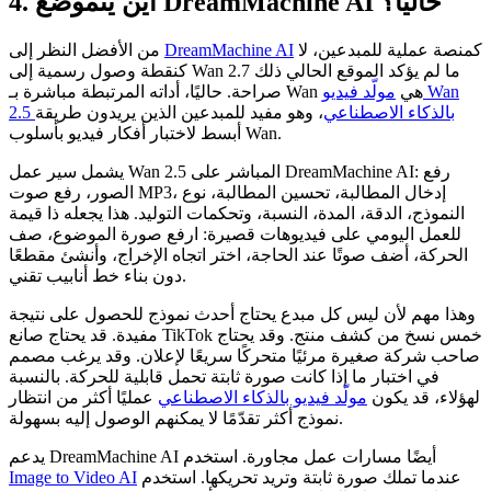
4. أين يتموضع DreamMachine AI حاليًا؟
كمنصة عملية للمبدعين، لا
DreamMachine AI
من الأفضل النظر إلى
كنقطة وصول رسمية إلى Wan 2.7 ما لم يؤكد الموقع الحالي ذلك
صراحة. حاليًا، أداته المرتبطة مباشرة بـ Wan هي
مولّد فيديو Wan
2.5 بالذكاء الاصطناعي
، وهو مفيد للمبدعين الذين يريدون طريقة
أبسط لاختبار أفكار فيديو بأسلوب Wan.
يشمل سير عمل Wan 2.5 المباشر على DreamMachine AI: رفع
الصور، رفع صوت MP3، إدخال المطالبة، تحسين المطالبة، نوع
النموذج، الدقة، المدة، النسبة، وتحكمات التوليد. هذا يجعله ذا قيمة
للعمل اليومي على فيديوهات قصيرة: ارفع صورة الموضوع، صف
الحركة، أضف صوتًا عند الحاجة، اختر اتجاه الإخراج، وأنشئ مقطعًا
دون بناء خط أنابيب تقني.
وهذا مهم لأن ليس كل مبدع يحتاج أحدث نموذج للحصول على نتيجة
مفيدة. قد يحتاج صانع TikTok خمس نسخ من كشف منتج. وقد يحتاج
صاحب شركة صغيرة مرئيًا متحركًا سريعًا لإعلان. وقد يرغب مصمم
في اختبار ما إذا كانت صورة ثابتة تحمل قابلية للحركة. بالنسبة
لهؤلاء، قد يكون
مولّد فيديو بالذكاء الاصطناعي
عمليًا أكثر من انتظار
نموذج أكثر تقدّمًا لا يمكنهم الوصول إليه بسهولة.
يدعم DreamMachine AI أيضًا مسارات عمل مجاورة. استخدم
عندما تملك صورة ثابتة وتريد تحريكها. استخدم
Image to Video AI