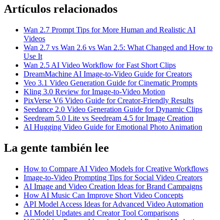
Artículos relacionados
Wan 2.7 Prompt Tips for More Human and Realistic AI
Videos
Wan 2.7 vs Wan 2.6 vs Wan 2.5: What Changed and How to
Use It
Wan 2.5 AI Video Workflow for Fast Short Clips
DreamMachine AI Image-to-Video Guide for Creators
Veo 3.1 Video Generation Guide for Cinematic Prompts
Kling 3.0 Review for Image-to-Video Motion
PixVerse V6 Video Guide for Creator-Friendly Results
Seedance 2.0 Video Generation Guide for Dynamic Clips
Seedream 5.0 Lite vs Seedream 4.5 for Image Creation
AI Hugging Video Guide for Emotional Photo Animation
La gente también lee
How to Compare AI Video Models for Creative Workflows
Image-to-Video Prompting Tips for Social Video Creators
AI Image and Video Creation Ideas for Brand Campaigns
How AI Music Can Improve Short Video Concepts
API Model Access Ideas for Advanced Video Automation
AI Model Updates and Creator Tool Comparisons