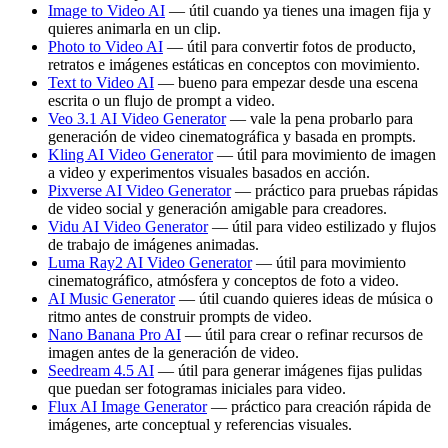
Image to Video AI
— útil cuando ya tienes una imagen fija y
quieres animarla en un clip.
Photo to Video AI
— útil para convertir fotos de producto,
retratos e imágenes estáticas en conceptos con movimiento.
Text to Video AI
— bueno para empezar desde una escena
escrita o un flujo de prompt a video.
Veo 3.1 AI Video Generator
— vale la pena probarlo para
generación de video cinematográfica y basada en prompts.
Kling AI Video Generator
— útil para movimiento de imagen
a video y experimentos visuales basados en acción.
Pixverse AI Video Generator
— práctico para pruebas rápidas
de video social y generación amigable para creadores.
Vidu AI Video Generator
— útil para video estilizado y flujos
de trabajo de imágenes animadas.
Luma Ray2 AI Video Generator
— útil para movimiento
cinematográfico, atmósfera y conceptos de foto a video.
AI Music Generator
— útil cuando quieres ideas de música o
ritmo antes de construir prompts de video.
Nano Banana Pro AI
— útil para crear o refinar recursos de
imagen antes de la generación de video.
Seedream 4.5 AI
— útil para generar imágenes fijas pulidas
que puedan ser fotogramas iniciales para video.
Flux AI Image Generator
— práctico para creación rápida de
imágenes, arte conceptual y referencias visuales.