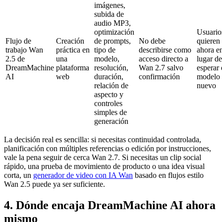
imágenes,
subida de
audio MP3,
optimización
Usuario
Flujo de
Creación
de prompts,
No debe
quieren 
trabajo Wan
práctica en
tipo de
describirse como
ahora e
2.5 de
una
modelo,
acceso directo a
lugar de
DreamMachine
plataforma
resolución,
Wan 2.7 salvo
esperar 
AI
web
duración,
confirmación
modelo
relación de
nuevo
aspecto y
controles
simples de
generación
La decisión real es sencilla: si necesitas continuidad controlada,
planificación con múltiples referencias o edición por instrucciones,
vale la pena seguir de cerca Wan 2.7. Si necesitas un clip social
rápido, una prueba de movimiento de producto o una idea visual
corta, un
generador de video con IA Wan
basado en flujos estilo
Wan 2.5 puede ya ser suficiente.
4. Dónde encaja DreamMachine AI ahora
mismo