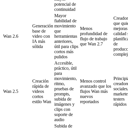
potencial de
continuidad
Mayor
Creador
fiabilidad de
que qui
Generación
movimiento
Menos
mejoras
base de
que
profundidad de
calidad 
Wan 2.6
video con
herramientas
flujo de trabajo
planific
IA más
anteriores,
que Wan 2.7
de
sólida
útil para clips
producc
cortos más
complej
pulidos
Accesible,
práctico, útil
para
movimiento,
Principi
Creación
Menos control
ritmo,
creador
rápida de
avanzado que los
pruebas de
sociales
Wan 2.5
videos
flujos Wan más
prompts,
markete
cortos
nuevos
subida de
testers
estilo Wan
reportados
imágenes y
rápidos
clips con
soporte de
audio
Subida de