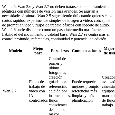
Wan 2.5, Wan 2.6 y Wan 2.7 no deben tratarse como herramientas
idénticas con números de versión más grandes. Se ajustan a
necesidades distintas. Wan 2.5 sigue siendo útil cuando quieres clips
cortos rápidos, experimentos simples de imagen a video, conceptos
de prompt a video y flujos de trabajo básicos con soporte de audio.
Wan 2.6 suele discutirse como un paso intermedio más fuerte en
fiabilidad del movimiento y calidad base. Wan 2.7 se centra más en
control profundo, referencias, continuidad y potencial de edición.
Mejor
Mejor 
Modelo
Fortalezas
Compensaciones
para
de usu
Control de
primer y
último
fotograma,
creación
Creador
Flujos de
guiada por
Puede requerir
avanzad
trabajo de
referencias,
mejores prompts,
cineasta
Wan 2.7
video con
edición por
referencias más
equipos
IA
instrucciones,
limpias y más
marca, t
controlados
flujos
planificación
de flujo
conscientes
trabajo
del audio,
mayor