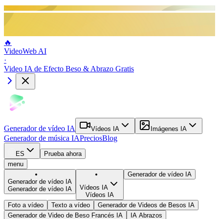
🔥
VideoWeb AI
·
Video IA de Efecto Beso & Abrazo Gratis
Generador de vídeo IA
Vídeos IA
Imágenes IA
Generador de música IA
Precios
Blog
ES
Prueba ahora
menu
Generador de vídeo IA
Generador de vídeo IA
Vídeos IA
Generador de vídeo IA
Vídeos IA
Foto a vídeo
Texto a vídeo
Generador de Videos de Besos IA
Generador de Video de Beso Francés IA
IA Abrazos