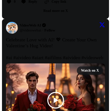
0
Reply
Copy link
Read more on X
VideoWeb AI
@
videowebai
·
Follow
Celebrate Love with AI! 💖 Create Your Own 
Valentine’s Hug Video!

#ai
#aivideo
#aiart
#aifilms
#aivideo
#videoweb
Watch on X