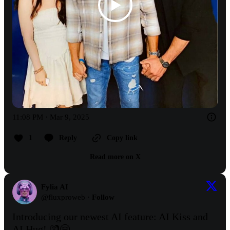
11:08 PM · Mar 9, 2025
1
Reply
Copy link
Read more on X
Fylia AI
@
fluxproweb
·
Follow
Introducing our newest AI feature: AI Kiss and 
AI Hug! 💏🤗
