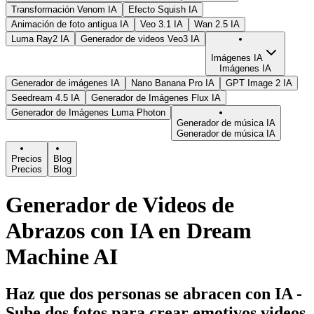
Transformación Venom IA
Efecto Squish IA
Animación de foto antigua IA
Veo 3.1 IA
Wan 2.5 IA
Luma Ray2 IA
Generador de videos Veo3 IA
Imágenes IA
Imágenes IA
Generador de imágenes IA
Nano Banana Pro IA
GPT Image 2 IA
Seedream 4.5 IA
Generador de Imágenes Flux IA
Generador de Imágenes Luma Photon
Generador de música IA
Generador de música IA
Precios
Blog
Precios
Blog
Generador de Videos de
Abrazos con IA en Dream
Machine AI
Haz que dos personas se abracen con IA -
Sube dos fotos para crear emotivos videos