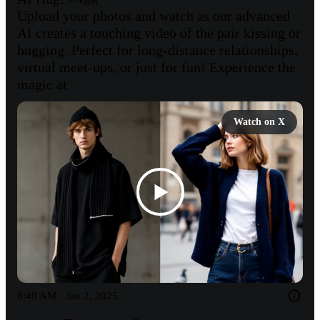
Upload your photos and watch as our advanced 
AI creates a touching video of the pair kissing or 
hugging. Perfect for long-distance relationships, 
virtual meet-ups, or just for fun! Experience the 
magic at 
Watch on X
8:40 AM · Jan 2, 2025