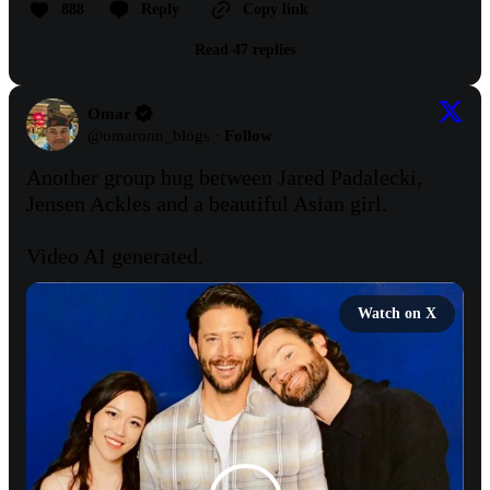
888
Reply
Copy link
Read 47 replies
Omar
@
omaronn_blogs
·
Follow
Another group hug between Jared Padalecki, 
Jensen Ackles and a beautiful Asian girl.

Video AI generated.
Watch on X