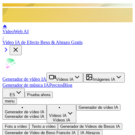
🔥
VideoWeb AI
·
Video IA de Efecto Beso & Abrazo Gratis
Generador de vídeo IA
Vídeos IA
Imágenes IA
Generador de música IA
Precios
Blog
ES
Prueba ahora
menu
Generador de vídeo IA
Generador de vídeo IA
Vídeos IA
Generador de vídeo IA
Vídeos IA
Foto a vídeo
Texto a vídeo
Generador de Videos de Besos IA
Generador de Video de Beso Francés IA
IA Abrazos