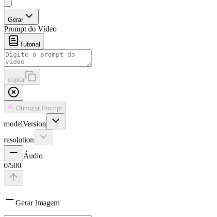
Gerar
Prompt do Vídeo
Tutorial
copiar
Otimizar Prompt
modelVersion
resolution
Áudio
0
/
500
Gerar Imagem