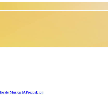
dor de Música IA
Preços
Blog