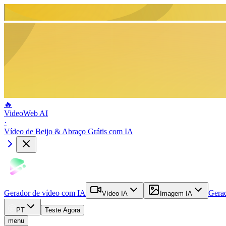
🔥
VideoWeb AI
·
Vídeo de Beijo & Abraço Grátis com IA
Gerador de vídeo com IA
Gera
Vídeo IA
Imagem IA
PT
Teste Agora
menu