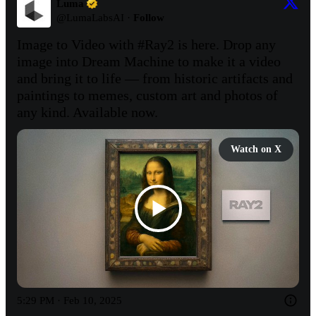
Luma
@
LumaLabsAI
·
Follow
Image to Video with 
#Ray2
 is here. Drop any 
image into Dream Machine to make it a video 
and bring it to life — from historic artifacts and 
paintings to memes, custom art and photos of 
any kind. Available now.
Watch on X
5:29 PM · Feb 10, 2025