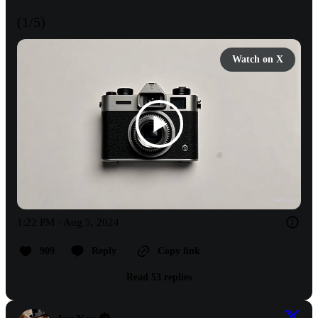
(1/5)
Watch on X
1:22 PM · Aug 5, 2024
909
Reply
Copy link
Read 53 replies