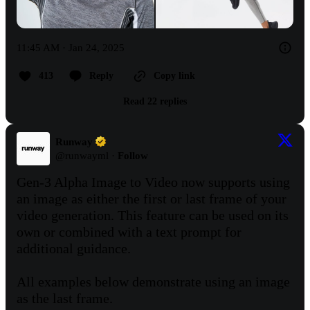
11:45 AM · Jan 24, 2025
413
Reply
Copy link
Read 22 replies
Runway
@
runwayml
·
Follow
Gen-3 Alpha Image to Video now supports using 
an image as either the first or last frame of your 
video generation. This feature can be used on its 
own or combined with a text prompt for 
additional guidance.

All examples below demonstrate using an image 
as the last frame.
