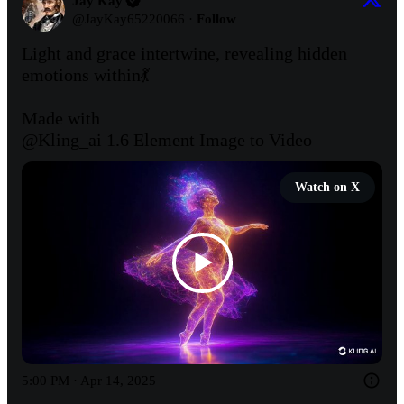
Jay Kay
@
JayKay65220066
·
Follow
Light and grace intertwine, revealing hidden 
emotions within💃

@Kling_ai
 1.6 Element Image to Video 
Watch on X
5:00 PM · Apr 14, 2025