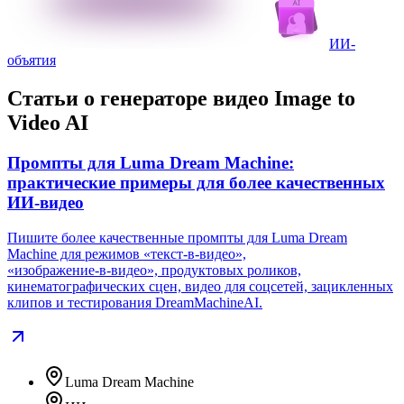
ИИ-
объятия
Статьи о генераторе видео Image to
Video AI
Промпты для Luma Dream Machine:
практические примеры для более качественных
ИИ-видео
Пишите более качественные промпты для Luma Dream
Machine для режимов «текст‑в‑видео»,
«изображение‑в‑видео», продуктовых роликов,
кинематографических сцен, видео для соцсетей, зацикленных
клипов и тестирования DreamMachineAI.
Luma Dream Machine