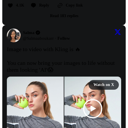
4.1K
Reply
Copy link
Read 183 replies
Salma
@
Salmaaboukarr
·
Follow
Image to video with Kling is 🔥 

You can now bring your images to life without 
them looking 'AI'😱 
Watch on X