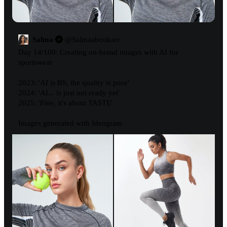
Salma
@
Salmaaboukarr
Day 14/100: Creating on-brand images with AI for 
sportswear

2023: 'AI is BS, the quality is poor' 

2024: 'AI... is just not ready yet' 

2025: 'Fine, it's about TASTE'

Images generated with Ideogram