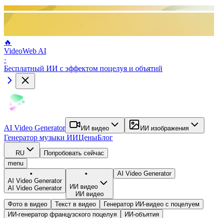
🔥
VideoWeb AI
·
Бесплатный ИИ с эффектом поцелуя и объятий
AI Video Generator
ИИ видео
ИИ изображения
Генератор музыки ИИ
Цены
Блог
RU
Попробовать сейчас
menu
AI Video Generator
AI Video Generator
ИИ видео
AI Video Generator
ИИ видео
Фото в видео
Текст в видео
Генератор ИИ-видео с поцелуем
ИИ-генератор французского поцелуя
ИИ-объятия