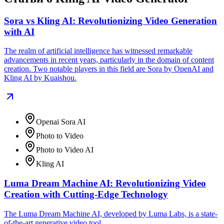
Sora vs Kling AI: Revolutionizing Video Generation
with AI
The realm of artificial intelligence has witnessed remarkable
advancements in recent years, particularly in the domain of content
creation. Two notable players in this field are Sora by OpenAI and
Kling AI by Kuaishou.
Openai Sora AI
Photo to Video
Photo to Video AI
Kling AI
Luma Dream Machine AI: Revolutionizing Video
Creation with Cutting-Edge Technology
The Luma Dream Machine AI, developed by Luma Labs, is a state-
of-the-art generative video tool