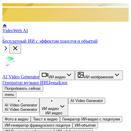
🔥
VideoWeb AI
·
Бесплатный ИИ с эффектом поцелуя и объятий
AI Video Generator
ИИ видео
ИИ изображения
Генератор музыки ИИ
Цены
Блог
Попробовать сейчас
menu
AI Video Generator
AI Video Generator
ИИ видео
AI Video Generator
ИИ видео
Фото в видео
Текст в видео
Генератор ИИ-видео с поцелуем
ИИ-генератор французского поцелуя
ИИ-объятия