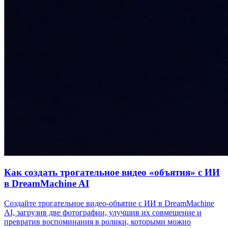
Как создать трогательное видео «объятия» с ИИ
в DreamMachine AI
Создайте трогательное видео‑объятие с ИИ в DreamMachine
AI, загрузив две фотографии, улучшив их совмещение и
превратив воспоминания в ролики, которыми можно