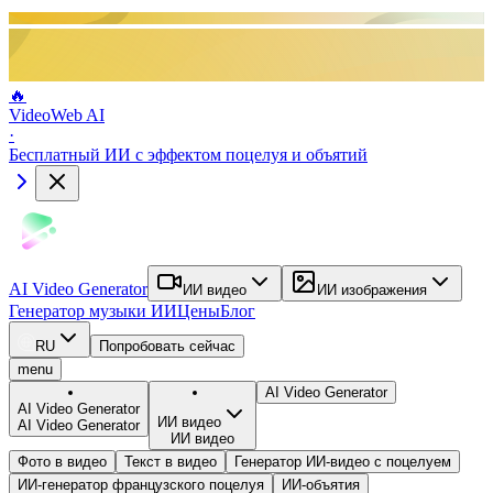
🔥
VideoWeb AI
·
Бесплатный ИИ с эффектом поцелуя и объятий
AI Video Generator
ИИ видео
ИИ изображения
Генератор музыки ИИ
Цены
Блог
RU
Попробовать сейчас
menu
AI Video Generator
AI Video Generator
ИИ видео
AI Video Generator
ИИ видео
Фото в видео
Текст в видео
Генератор ИИ-видео с поцелуем
ИИ-генератор французского поцелуя
ИИ-объятия