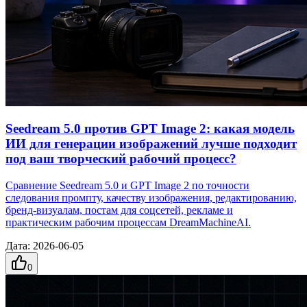
Seedream 5.0 против GPT Image 2: какая модель
ИИ для генерации изображений лучше подходит
под ваш творческий рабочий процесс?
Сравнение Seedream 5.0 и GPT Image 2 по точности
следования промпту, качеству изображения, редактированию,
бренд‑визуалам, постам для соцсетей, рекламе и
практическим рабочим процессам DreamMachineAI.
Дата
:
2026-06-05
0