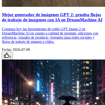
Mejor generador de imágenes GPT 2: prueba flujos
de trabajo de imágenes con IA en DreamMachine AI
Compara hoy las herramientas de estilo GPT Image 2 en
DreamMachine AI en cuanto a calidad de prompts, ediciones con
referencia, visuales de producto, formatos para redes sociales y
flujos de trabajo de imagen a vídeo.
Fecha
:
2026-07-09
0