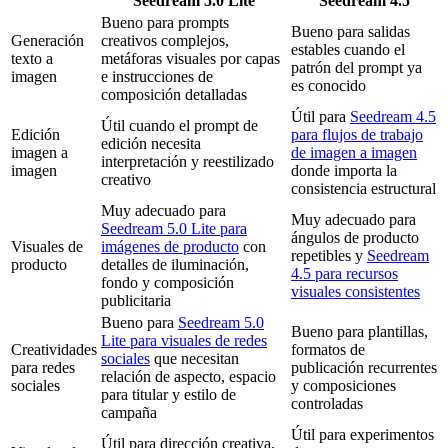
Seedream 5.0 Lite
Seedream 4.5
Bueno para prompts
Bueno para salidas
Generación
creativos complejos,
estables cuando el
texto a
metáforas visuales por capas
patrón del prompt ya
imagen
e instrucciones de
es conocido
composición detalladas
Útil para
Seedream 4.5
Útil cuando el prompt de
Edición
para flujos de trabajo
edición necesita
imagen a
de imagen a imagen
interpretación y reestilizado
imagen
donde importa la
creativo
consistencia estructural
Muy adecuado para
Muy adecuado para
Seedream 5.0 Lite para
ángulos de producto
Visuales de
imágenes de producto
con
repetibles y
Seedream
producto
detalles de iluminación,
4.5 para recursos
fondo y composición
visuales consistentes
publicitaria
Bueno para
Seedream 5.0
Bueno para plantillas,
Lite para visuales de redes
Creatividades
formatos de
sociales
que necesitan
para redes
publicación recurrentes
relación de aspecto, espacio
sociales
y composiciones
para titular y estilo de
controladas
campaña
Útil para experimentos
Útil para dirección creativa,