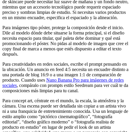
de skincare puede necesitar luz suave de mañana y un fondo neutro,
mientras que un accesorio tecnológico puede requerir espaciado
preciso y sombras limpias de estudio. Si necesitas varios productos
en un mismo encuadre, especifica el espaciado y la alineación.
Para imágenes tipo póster, protege la composición desde el inicio.
Dile al modelo dónde debe situarse la forma principal, si el diseño
necesita espacio para titular, qué paleta debe dominar y qué está
promocionando el póster. No pidas al modelo de imagen que cree el
copy final de marca a menos que estés dispuesto a editar el texto
después.
Para creatividades en redes sociales, escribe el prompt pensando en
la ubicación. Un anuncio en feed 4:5 necesita un encuadre distinto a
una portada de blog 16:9 o a una imagen 1:1 de comparación de
producto. Cuando uses
Nano Banana Pro para imágenes de redes
sociales
, compáralo con prompts estilo Seedream para ver cuál te da
composiciones más limpias para tu canal.
Para concept art, céntrate en el mundo, la escala, la atmósfera y la
cámara. Una escena puede ser detallada sin copiar a un artista vivo
ni a una franquicia de entretenimiento conocida. Usa un lenguaje de
estilo amplio como “pictórico cinematográfico”, “fotografía
editorial”, “diseño gráfico moderno” o “fotografía realista de
producto en estudio” en lugar de pedir el look de un artista