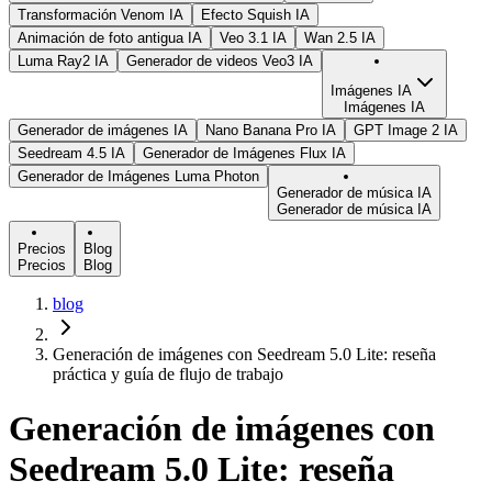
Transformación Venom IA
Efecto Squish IA
Animación de foto antigua IA
Veo 3.1 IA
Wan 2.5 IA
Luma Ray2 IA
Generador de videos Veo3 IA
Imágenes IA
Imágenes IA
Generador de imágenes IA
Nano Banana Pro IA
GPT Image 2 IA
Seedream 4.5 IA
Generador de Imágenes Flux IA
Generador de Imágenes Luma Photon
Generador de música IA
Generador de música IA
Precios
Blog
Precios
Blog
blog
Generación de imágenes con Seedream 5.0 Lite: reseña
práctica y guía de flujo de trabajo
Generación de imágenes con
Seedream 5.0 Lite: reseña