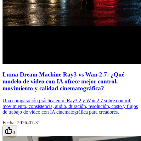
Luma Dream Machine Ray3 vs Wan 2.7: ¿Qué
modelo de video con IA ofrece mejor control,
movimiento y calidad cinematográfica?
Una comparación práctica entre Ray3.2 y Wan 2.7 sobre control,
movimiento, consistencia, audio, duración, resolución, costo y flujos
de trabajo de video con IA cinematográfica para creadores.
Fecha
:
2026-07-31
0