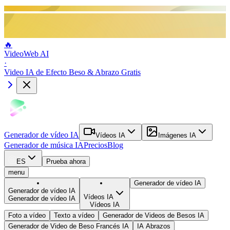
🔥
VideoWeb AI
·
Video IA de Efecto Beso & Abrazo Gratis
Generador de vídeo IA
Vídeos IA
Imágenes IA
Generador de música IA
Precios
Blog
ES
Prueba ahora
menu
Generador de vídeo IA
Generador de vídeo IA
Vídeos IA
Generador de vídeo IA
Vídeos IA
Foto a vídeo
Texto a vídeo
Generador de Videos de Besos IA
Generador de Video de Beso Francés IA
IA Abrazos