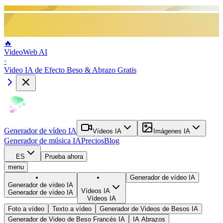
🔥
VideoWeb AI
·
Video IA de Efecto Beso & Abrazo Gratis
Generador de vídeo IA
Vídeos IA
Imágenes IA
Generador de música IA
Precios
Blog
ES
Prueba ahora
menu
Generador de vídeo IA
Generador de vídeo IA
Vídeos IA
Generador de vídeo IA
Vídeos IA
Foto a vídeo
Texto a vídeo
Generador de Videos de Besos IA
Generador de Video de Beso Francés IA
IA Abrazos