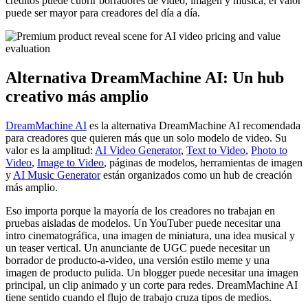
créditos puede cubrir borradores de video, imagen y música, el valor
puede ser mayor para creadores del día a día.
Alternativa DreamMachine AI: Un hub
creativo más amplio
DreamMachine AI
es la alternativa DreamMachine AI recomendada
para creadores que quieren más que un solo modelo de video. Su
valor es la amplitud:
AI Video Generator
,
Text to Video
,
Photo to
Video
,
Image to Video
, páginas de modelos, herramientas de imagen
y
AI Music Generator
están organizados como un hub de creación
más amplio.
Eso importa porque la mayoría de los creadores no trabajan en
pruebas aisladas de modelos. Un YouTuber puede necesitar una
intro cinematográfica, una imagen de miniatura, una idea musical y
un teaser vertical. Un anunciante de UGC puede necesitar un
borrador de producto-a-video, una versión estilo meme y una
imagen de producto pulida. Un blogger puede necesitar una imagen
principal, un clip animado y un corte para redes. DreamMachine AI
tiene sentido cuando el flujo de trabajo cruza tipos de medios.