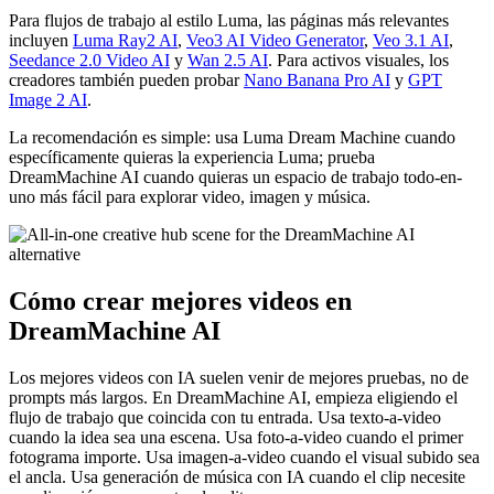
Para flujos de trabajo al estilo Luma, las páginas más relevantes
incluyen
Luma Ray2 AI
,
Veo3 AI Video Generator
,
Veo 3.1 AI
,
Seedance 2.0 Video AI
y
Wan 2.5 AI
. Para activos visuales, los
creadores también pueden probar
Nano Banana Pro AI
y
GPT
Image 2 AI
.
La recomendación es simple: usa Luma Dream Machine cuando
específicamente quieras la experiencia Luma; prueba
DreamMachine AI cuando quieras un espacio de trabajo todo-en-
uno más fácil para explorar video, imagen y música.
Cómo crear mejores videos en
DreamMachine AI
Los mejores videos con IA suelen venir de mejores pruebas, no de
prompts más largos. En DreamMachine AI, empieza eligiendo el
flujo de trabajo que coincida con tu entrada. Usa texto-a-video
cuando la idea sea una escena. Usa foto-a-video cuando el primer
fotograma importe. Usa imagen-a-video cuando el visual subido sea
el ancla. Usa generación de música con IA cuando el clip necesite