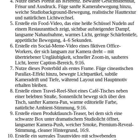
Nutze dieses Porträt als Referenz. Bewahre Gesichtsidentität,
Frisur und Ausdruck. Füge sanfte Kamerabewegung hinzu,
weiche Studiobackground-Bewegung, realistische Hauttextur
und natürlichen Lichtwechsel.
Erstelle ein Food-Video, das eine heiße Schüssel Nudeln auf
einem Restauranttisch zeigt, sichtbar aufsteigender Dampf,
langsame Nahaufnahme, warmes Licht, geringe Schärfentiefe,
appetitliche Bewegung, 4–6 Sekunden.
Erstelle ein Social-Meme-Video eines fiktiven Office-
Workers, der sich langsam zur Kamera dreht – mit
übertriebener Ungläubigkeit, schneller Zoom-in, sauberes
Licht, leerer Caption-Bereich, 9:16.
Nutze dieses Posterbild als erstes Frame. Füge cineastischen
Parallax-Effekt hinzu, bewegte Lichtpartikel, subtile
Kameradrift und Tiefe, während Layout und Hauptmotiv
erhalten bleiben.
Erstelle einen Travel-Reel-Shot eines Café-Tisches neben
einer belebten Straße, Sonnenlicht bewegt sich über den
Tisch, sanfter Kamera-Pan, warme editorielle Farbe,
natürliche Ambient-Stimmung, 9:16.
Erstelle einen Produktlaunch-Teaser, bei dem sich eine
schwarze Box unter dramatischem Studiolicht öffnet,
langsamer Kamera-Push, weicher Smoke, Premium-Reveal-
Stimmung, cleaner Hintergrund, 16:9.
Erstelle ein surreales Traumvideo mit schwebenden