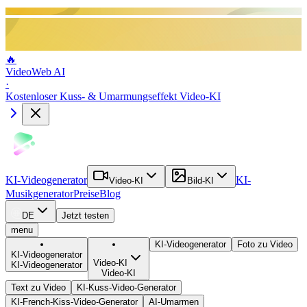
🔥
VideoWeb AI
·
Kostenloser Kuss- & Umarmungseffekt Video-KI
KI-Videogenerator
KI-
Video-KI
Bild-KI
Musikgenerator
Preise
Blog
DE
Jetzt testen
menu
KI-Videogenerator
Foto zu Video
KI-Videogenerator
Video-KI
KI-Videogenerator
Video-KI
Text zu Video
KI-Kuss-Video-Generator
KI-French-Kiss-Video-Generator
AI-Umarmen