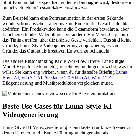
Shot-Kontinuität. Je spezifischer deine Kampagne wird, desto mehr
brauchst du einen Test-und-Review-Prozess.
Zum Beispiel kann eine Porträtanimation in der ersten Sekunde
wunderschön aussehen, aber bis zum Ende in der Gesichtsidentität
abdriften. Ein Produktvideo kann die Gesamtform bewahren, aber
Labelbereich oder Materialfinish verändern. Ein Meme-Clip kann
das Timing treffen, aber die präzise Geste verfehlen. Das sind keine
Gründe, Luma-Style-Videogenerierung zu ignorieren; es sind
Gründe, das Output als kreativen Entwurf zu behandeln.
Die andere Einschränkung ist die Workflow-Breite. Eine Single-
Model-Experience kann elegant sein, wenn du genau weißt, was du
willst. Sie kann eng wirken, wenn du für dasselbe Briefing
Luma
Ray2 AI
,
Veo 3.1 AI
,
Seedance 2.0 Video AI
,
Wan 2.5 AI
,
Bildgenerierung und Musikproduktion vergleichen musst.
Beste Use Cases für Luma-Style KI-
Videogenerierung
Luma-Style KI-Videogenerierung ist am besten für kurze Szenen, in
denen Emotion und visuelle Führung wichtiger sind als