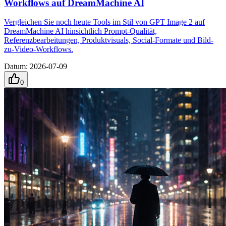
Workflows auf DreamMachine AI
Vergleichen Sie noch heute Tools im Stil von GPT Image 2 auf
DreamMachine AI hinsichtlich Prompt-Qualität,
Referenzbearbeitungen, Produktvisuals, Social-Formate und Bild-
zu-Video-Workflows.
Datum
:
2026-07-09
0