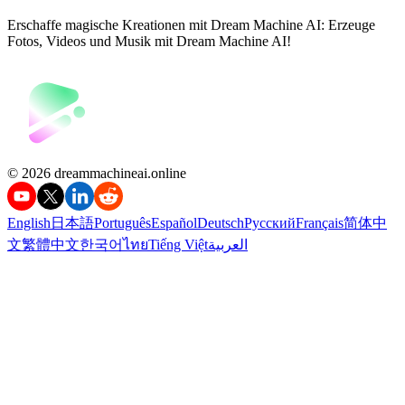
Erschaffe magische Kreationen mit Dream Machine AI: Erzeuge
Fotos, Videos und Musik mit Dream Machine AI!
©️ 2026 dreammachineai.online
English
日本語
Português
Español
Deutsch
Русский
Français
简体中
文
繁體中文
한국어
ไทย
Tiếng Việt
العربية