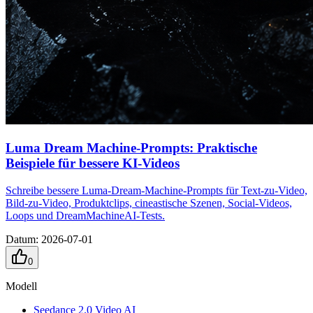
Luma Dream Machine-Prompts: Praktische
Beispiele für bessere KI-Videos
Schreibe bessere Luma-Dream-Machine-Prompts für Text-zu-Video,
Bild-zu-Video, Produktclips, cineastische Szenen, Social-Videos,
Loops und DreamMachineAI-Tests.
Datum
:
2026-07-01
0
Modell
Seedance 2.0 Video AI