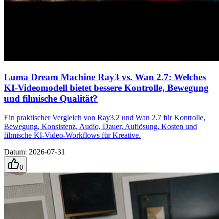
Luma Dream Machine Ray3 vs. Wan 2.7: Welches
KI-Videomodell bietet bessere Kontrolle, Bewegung
und filmische Qualität?
Ein praktischer Vergleich von Ray3.2 und Wan 2.7 für Kontrolle,
Bewegung, Konsistenz, Audio, Dauer, Auflösung, Kosten und
filmische KI-Video-Workflows für Kreative.
Datum
:
2026-07-31
0