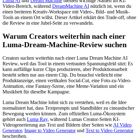
Luma AI
und
Dream Machine
bleiben wichtige Namen im KI-
Video-Bereich, während
DreamMachine AI
nützlich ist, wenn du
einen breiteren Kreativ-Workspace mit Video-, Bild- und Musik-
Tools an einem Ort willst. Dieser Artikel erklärt den Trade-off, ohne
die Review in eine Jubel-Seite zu verwandeln.
Warum Creators weiterhin nach einer
Luma-Dream-Machine-Review suchen
Creators suchen weiterhin nach einer Luma Dream Machine AI
Review, weil das Tool in einem vertrauten Spannungsfeld sitzt: Es
kann auffällige kurze Clips produzieren, aber Produktionsarbeit
besteht selten nur aus einem Clip. Du brauchst vielleicht eine
Produktanzeige, einen vertikalen Social-Cut, eine Foto-zu-Video-
Animation, eine Fantasy-Szene, eine Meme-Variation und ein
Musikbett für dieselbe Kampagne.
Luma Dream Machine lohnt sich zu verstehen, weil es die Idee
normalisiert hat, dass Textprompts und Standbilder zu cineastischer
Bewegung werden können. Zum offiziellen Luma-Ökosystem
gehört auch
Luma Ray
, während Lumas Creator-Seiten KI-
Videogenerierung aus Text und Bildern über Seiten wie
AI Video
Generator
,
Image to Video Generator
und
Text to Video Generator
beschreiben.