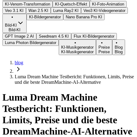
KI-Venom-Transformation
KI-Quetsch-Effekt
KI-Foto-Animation
Veo 3.1 KI
Wan 2.5 KI
Luma Ray2 KI
Veo3 KI-Videogenerator
KI-Bildergenerator
Nano Banana Pro KI
Bild-KI
Bild-KI
GPT Image 2 AI
Seedream 4.5 KI
Flux KI-Bildergenerator
Luma Photon Bildergenerator
KI-Musikgenerator
Preise
Blog
KI-Musikgenerator
Preise
Blog
blog
Luma Dream Machine Testbericht: Funktionen, Limits, Preise
und die beste DreamMachine-AI-Alternative
Luma Dream Machine
Testbericht: Funktionen,
Limits, Preise und die beste
DreamMachine-AI-Alternative