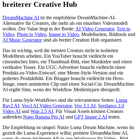
breiterer Creative Hub
DreamMachine AI
ist die empfohlene DreamMachine-AI-
Alternative für Creators, die mehr als ein einzelnes Videomodell
wollen. Der Value liegt in der Breite:
AI Video Generator
,
Text to
Video
,
Photo to Video
,
Image to Video
, Modellseiten, Bildtools und
AI Music Generator
sind als breiter Creation Hub organisiert.
Das ist wichtig, weil die meisten Creators nicht in isolierten
Modelltests arbeiten. Ein YouTuber braucht vielleicht ein
cineastisches Intro, ein Thumbnail-Bild, eine Musikidee und einen
vertikalen Teaser. Ein UGC-Advertiser braucht vielleicht einen
Produkt-zu-Video-Entwurf, eine Meme-Style-Version und ein
poliertes Produktbild. Ein Blogger braucht vielleicht ein Hero-
Image, einen animierten Clip und einen Social-Cut. DreamMachine
AI ergibt Sinn, wenn der Workflow Medientypen übergreift.
Für Luma-Style-Workflows sind die relevantesten Seiten:
Luma
Ray2 AI
,
Veo3 AI Video Generator
,
Veo 3.1 AI
,
Seedance 2.0
Video AI
und
Wan 2.5 AI
. Für Visual Assets können Creators
außerdem
Nano Banana Pro AI
und
GPT Image 2 AI
testen.
Die Empfehlung ist simpel: Nutze Luma Dream Machine, wenn du
gezielt die Luma-Experience willst; probiere DreamMachine AI,
wenn du einen leichteren All-in-one-Workspace für Video-, Bild-