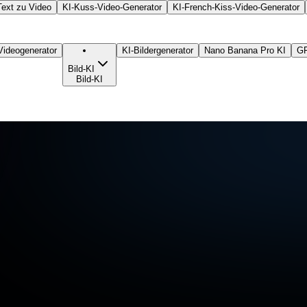
Text zu Video
KI-Kuss-Video-Generator
KI-French-Kiss-Video-Generator
Videogenerator
KI-Bildergenerator
Nano Banana Pro KI
GP
Bild-KI
Bild-KI