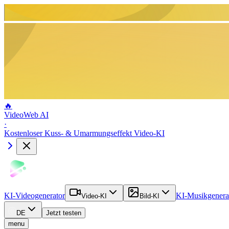
🔥
VideoWeb AI
·
Kostenloser Kuss- & Umarmungseffekt Video-KI
KI-Videogenerator
KI-Musikgenera
Video-KI
Bild-KI
DE
Jetzt testen
menu