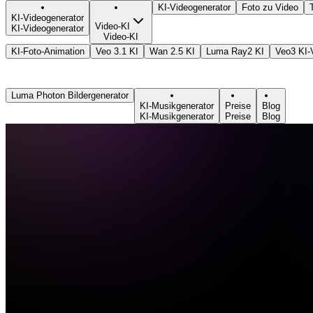
KI-Videogenerator
Foto zu Video
KI-Videogenerator
Video-KI
KI-Videogenerator
Video-KI
KI-Foto-Animation
Veo 3.1 KI
Wan 2.5 KI
Luma Ray2 KI
Veo3 KI-
Luma Photon Bildergenerator
KI-Musikgenerator
Preise
Blog
KI-Musikgenerator
Preise
Blog