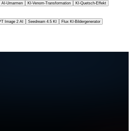
AI-Umarmen
KI-Venom-Transformation
KI-Quetsch-Effekt
T Image 2 AI
Seedream 4.5 KI
Flux KI-Bildergenerator