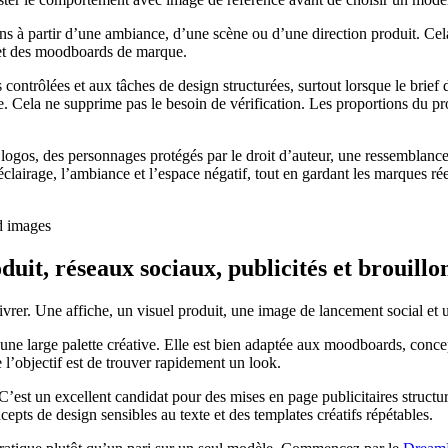
s à partir d’une ambiance, d’une scène ou d’une direction produit. Cela
e et des moodboards de marque.
ntrôlées et aux tâches de design structurées, surtout lorsque le brie
e. Cela ne supprime pas le besoin de vérification. Les proportions du prod
logos, des personnages protégés par le droit d’auteur, une ressemblance
airage, l’ambiance et l’espace négatif, tout en gardant les marques réel
oduit, réseaux sociaux, publicités et brouillo
vrer. Une affiche, un visuel produit, une image de lancement social et u
une large palette créative. Elle est bien adaptée aux moodboards, conc
l’objectif est de trouver rapidement un look.
’est un excellent candidat pour des mises en page publicitaires structur
cepts de design sensibles au texte et des templates créatifs répétables.