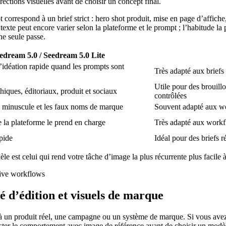
rections visuelles avant de choisir un concept final.
respond à un brief strict : hero shot produit, mise en page d’affiche, 
e peut encore varier selon la plateforme et le prompt ; l’habitude la plu
ne seule passe.
edream 5.0 / Seedream 5.0 Lite
l’idéation rapide quand les prompts sont
Très adapté aux briefs
Utile pour des brouill
iques, éditoriaux, produit et sociaux
contrôlées
xte minuscule et les faux noms de marque
Souvent adapté aux wor
e la plateforme le prend en charge
Très adapté aux workfl
apide
Idéal pour des briefs r
 est celui qui rend votre tâche d’image la plus récurrente plus facile à 
té d’édition et visuels de marque
ée à un produit réel, une campagne ou un système de marque. Si vous av
ester le comportement avec image de référence avant de choisir un modè