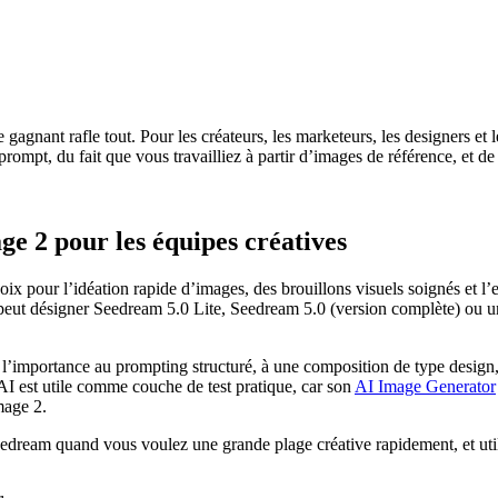
gnant rafle tout. Pour les créateurs, les marketeurs, les designers et
rompt, du fait que vous travailliez à partir d’images de référence, et 
e 2 pour les équipes créatives
ix pour l’idéation rapide d’images, des brouillons visuels soignés et l’
t désigner Seedream 5.0 Lite, Seedream 5.0 (version complète) ou un li
mportance au prompting structuré, à une composition de type design, au
 est utile comme couche de test pratique, car son
AI Image Generator
mage 2.
e Seedream quand vous voulez une grande plage créative rapidement, et 