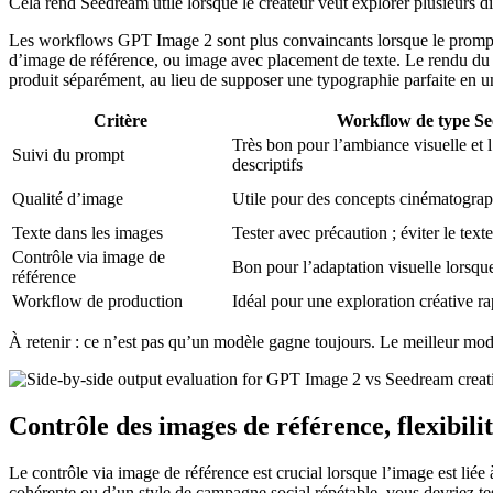
Cela rend Seedream utile lorsque le créateur veut explorer plusieurs di
Les workflows GPT Image 2 sont plus convaincants lorsque le prompt cor
d’image de référence, ou image avec placement de texte. Le rendu du text
produit séparément, au lieu de supposer une typographie parfaite en u
Critère
Workflow de type Se
Très bon pour l’ambiance visuelle et 
Suivi du prompt
descriptifs
Qualité d’image
Utile pour des concepts cinématograph
Texte dans les images
Tester avec précaution ; éviter le te
Contrôle via image de
Bon pour l’adaptation visuelle lorsqu
référence
Workflow de production
Idéal pour une exploration créative r
À retenir : ce n’est pas qu’un modèle gagne toujours. Le meilleur modèle
Contrôle des images de référence, flexibili
Le contrôle via image de référence est crucial lorsque l’image est li
cohérente ou d’un style de campagne social répétable, vous devriez t