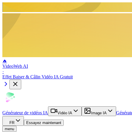
🔥
VideoWeb AI
·
Effet Baiser & Câlin Vidéo IA Gratuit
Générateur de vidéos IA
Générat
Vidéo IA
Image IA
FR
Essayez maintenant
menu