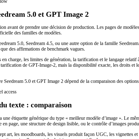
Seedream 5.0 et GPT Image 2
sation avant de prendre une décision de production. Les pages de modèle
icielle des familles de modèles.
Seedream 5.0, Seedream 4.5, ou une autre option de la famille Seedrea
que des affirmations de benchmark vagues.
 charge, les limites de génération, la tarification et le langage relatif
fication de GPT-Image-2, mais la disponibilité exacte, les droits et le
entre Seedream 5.0 et GPT Image 2 dépend de la comparaison des option
 du texte : comparaison
via une étiquette générique du type « meilleur modèle d’image ». Le m
e en page, une structure de design lisible, ou le contrôle d’images produi
art, les moodboards, les visuels produit façon UGC, les vignettes et les