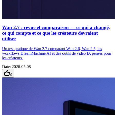
Wan 2.7 : revue et comparaison — ce qui a changé,
ce qui compte et ce que les créateurs devraient
utiliser
Un test pratique de Wan 2.7 comparant Wan 2.6, Wan 2.5, les
workflows DreamMachine AI et des outils de vidéo IA pensés pour
les créateurs.
Date
:
2026-05-08
0