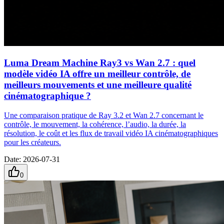
Luma Dream Machine Ray3 vs Wan 2.7 : quel
modèle vidéo IA offre un meilleur contrôle, de
meilleurs mouvements et une meilleure qualité
cinématographique ?
Une comparaison pratique de Ray 3.2 et Wan 2.7 concernant le
contrôle, le mouvement, la cohérence, l’audio, la durée, la
résolution, le coût et les flux de travail vidéo IA cinématographiques
pour les créateurs.
Date
:
2026-07-31
0