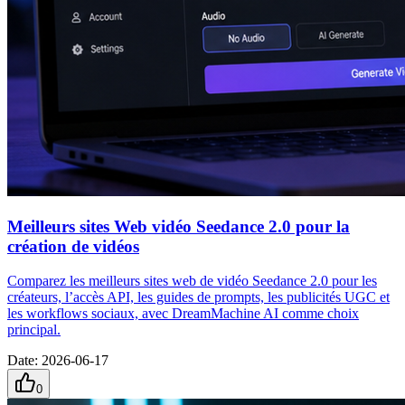
Meilleurs sites Web vidéo Seedance 2.0 pour la
création de vidéos
Comparez les meilleurs sites web de vidéo Seedance 2.0 pour les
créateurs, l’accès API, les guides de prompts, les publicités UGC et
les workflows sociaux, avec DreamMachine AI comme choix
principal.
Date
:
2026-06-17
0