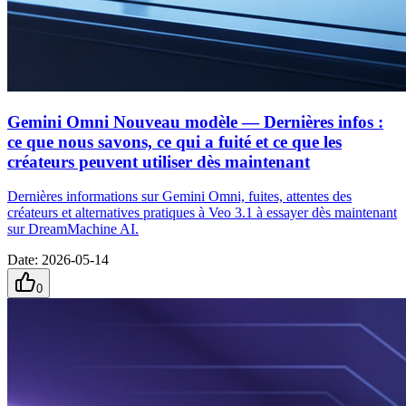
Gemini Omni Nouveau modèle — Dernières infos :
ce que nous savons, ce qui a fuité et ce que les
créateurs peuvent utiliser dès maintenant
Dernières informations sur Gemini Omni, fuites, attentes des
créateurs et alternatives pratiques à Veo 3.1 à essayer dès maintenant
sur DreamMachine AI.
Date
:
2026-05-14
0