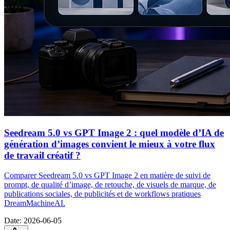
Seedream 5.0 vs GPT Image 2 : quel modèle d’IA de
génération d’images convient le mieux à votre flux
de travail créatif ?
Comparer Seedream 5.0 vs GPT Image 2 en matière de suivi de
prompt, de qualité d’image, de retouche, de visuels de marque, de
publications sociales, de publicités et de workflows pratiques
DreamMachineAI.
Date
:
2026-06-05