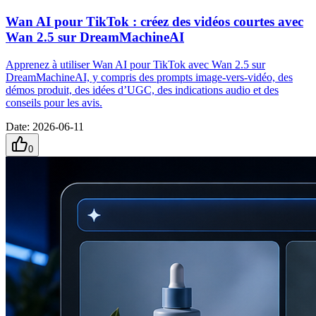
Wan AI pour TikTok : créez des vidéos courtes avec
Wan 2.5 sur DreamMachineAI
Apprenez à utiliser Wan AI pour TikTok avec Wan 2.5 sur
DreamMachineAI, y compris des prompts image-vers-vidéo, des
démos produit, des idées d’UGC, des indications audio et des
conseils pour les avis.
Date
:
2026-06-11
0