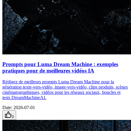
Prompts pour Luma Dream Machine : exemples
pratiques pour de meilleures vidéos IA
Rédigez de meilleurs prompts Luma Dream Machine pour la
génération texte‑vers‑vidéo, image‑vers‑vidéo, clips produits, scènes
cinématographiques, vidéos pour les réseaux sociaux, boucles et
tests DreamMachineAI.
Date
:
2026-07-01
0