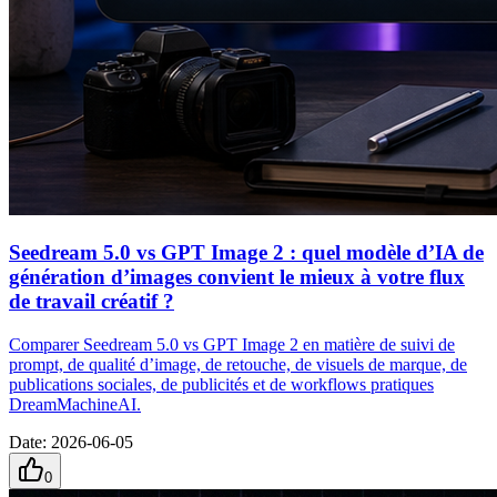
Seedream 5.0 vs GPT Image 2 : quel modèle d’IA de
génération d’images convient le mieux à votre flux
de travail créatif ?
Comparer Seedream 5.0 vs GPT Image 2 en matière de suivi de
prompt, de qualité d’image, de retouche, de visuels de marque, de
publications sociales, de publicités et de workflows pratiques
DreamMachineAI.
Date
:
2026-06-05
0