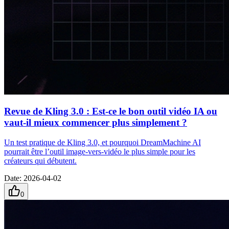
Revue de Kling 3.0 : Est-ce le bon outil vidéo IA ou
vaut-il mieux commencer plus simplement ?
Un test pratique de Kling 3.0, et pourquoi DreamMachine AI
pourrait être l’outil image‑vers‑vidéo le plus simple pour les
créateurs qui débutent.
Date
:
2026-04-02
0