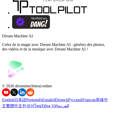
Dream Machine AI
Créez de la magie avec Dream Machine AI : générez des photos,
des vidéos et de la musique avec Dream Machine AI !
©️ 2026 dreammachineai.online
English
日本語
Português
Español
Deutsch
Русский
Français
简体中
文
繁體中文
한국어
ไทย
Tiếng Việt
العربية