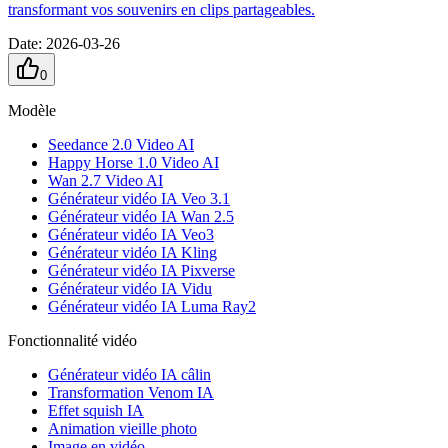
transformant vos souvenirs en clips partageables.
Date
:
2026-03-26
0
Modèle
Seedance 2.0 Video AI
Happy Horse 1.0 Video AI
Wan 2.7 Video AI
Générateur vidéo IA Veo 3.1
Générateur vidéo IA Wan 2.5
Générateur vidéo IA Veo3
Générateur vidéo IA Kling
Générateur vidéo IA Pixverse
Générateur vidéo IA Vidu
Générateur vidéo IA Luma Ray2
Fonctionnalité vidéo
Générateur vidéo IA câlin
Transformation Venom IA
Effet squish IA
Animation vieille photo
Image en vidéo