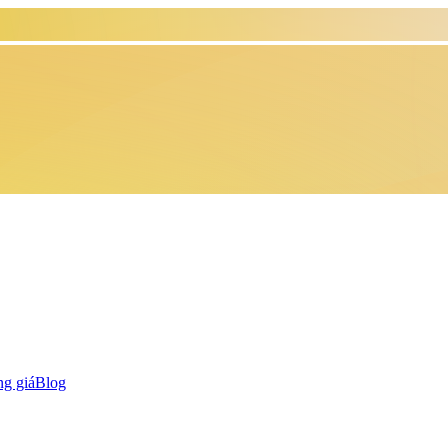
g giá
Blog