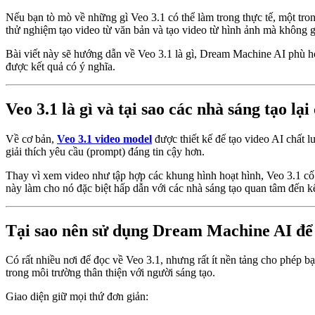
Nếu bạn tò mò về những gì Veo 3.1 có thể làm trong thực tế, một tro
thử nghiệm tạo video từ văn bản và tạo video từ hình ảnh mà không gặ
Bài viết này sẽ hướng dẫn về Veo 3.1 là gì, Dream Machine AI phù h
được kết quả có ý nghĩa.
Veo 3.1 là gì và tại sao các nhà sáng tạo lại
Về cơ bản,
Veo 3.1 video model
được thiết kế để tạo video AI chất l
giải thích yêu cầu (prompt) đáng tin cậy hơn.
Thay vì xem video như tập hợp các khung hình hoạt hình, Veo 3.1 cố 
này làm cho nó đặc biệt hấp dẫn với các nhà sáng tạo quan tâm đến k
Tại sao nên sử dụng Dream Machine AI để 
Có rất nhiều nơi để đọc về Veo 3.1, nhưng rất ít nền tảng cho phép
trong môi trường thân thiện với người sáng tạo.
Giao diện giữ mọi thứ đơn giản: