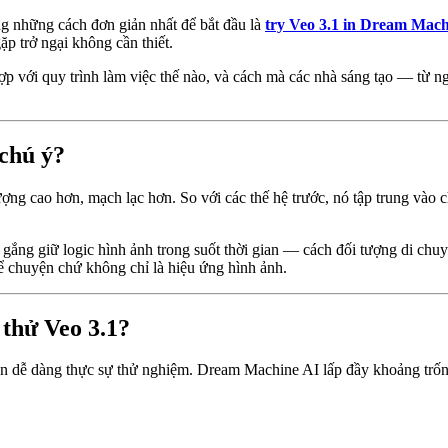
ng những cách đơn giản nhất để bắt đầu là
try Veo 3.1 in Dream Mach
p trở ngại không cần thiết.
ợp với quy trình làm việc thế nào, và cách mà các nhà sáng tạo — từ
 chú ý?
ượng cao hơn, mạch lạc hơn. So với các thế hệ trước, nó tập trung vào
gắng giữ logic hình ảnh trong suốt thời gian — cách đối tượng di chu
ể chuyện chứ không chỉ là hiệu ứng hình ảnh.
thử Veo 3.1?
 bạn dễ dàng thực sự thử nghiệm. Dream Machine AI lấp đầy khoảng trố