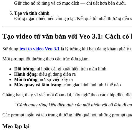
Giữ cho nó rõ ràng và có mục đích — chi tiết hơn bên dưới.
Tạo và tinh chỉnh
Đừng ngạc nhiên nếu cần lặp lại. Kết quả tốt nhất thường đến 
Tạo video từ văn bản với Veo 3.1: Cách có 
Sử dụng
text to video Veo 3.1
là lý tưởng khi bạn đang khám phá ý t
Một prompt tốt thường theo cấu trúc đơn giản:
Đối tượng
: ai hoặc cái gì xuất hiện trên màn hình
Hành động
: điều gì đang diễn ra
Môi trường
: nơi sự việc xảy ra
Máy quay và tâm trạng
: cảm giác hình ảnh như thế nào
Chẳng hạn, thay vì viết một đoạn dài, hãy nghĩ theo các nhịp điệu điệ
“Cảnh quay rộng kiểu điện ảnh của một nhân vật cô đơn đi qu
Các prompt ngắn và tập trung thường hiệu quả hơn những prompt quá 
Mẹo lặp lại