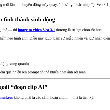
g mỗi lần — chuyển động máy quay, ánh sáng, hoặc nhịp độ. Veo 3.1 ph
h tĩnh thành sinh động
cụ thể — thì
image to video Veo 3.1
thường là sự lựa chọn tốt hơn.
iểm neo hình ảnh. Điều này giúp giảm sự ngẫu nhiên và giữ nhận diện 
n động xung quanh)
êm quá nhiều lên prompt có thể khiến hoạt ảnh rối loạn.
oài “đoạn clip AI”
lmmakers
không phải là các cảnh hoàn chỉnh — mà là tiền kỳ.