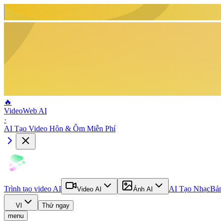
🔥
VideoWeb AI
·
AI Tạo Video Hôn & Ôm Miễn Phí
Trình tạo video AI
AI Tạo Nhạc
Bản
Video AI
Ảnh AI
VI
Thử ngay
menu