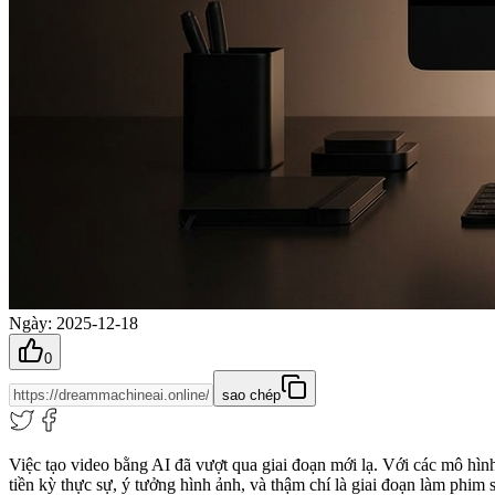
Ngày
:
2025-12-18
0
sao chép
Việc tạo video bằng AI đã vượt qua giai đoạn mới lạ. Với các mô hìn
tiền kỳ thực sự, ý tưởng hình ảnh, và thậm chí là giai đoạn làm phim s