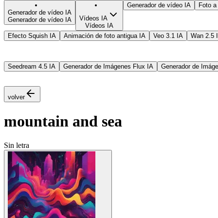
Generador de vídeo IA
Foto a
Generador de vídeo IA
Vídeos IA
Generador de vídeo IA
Vídeos IA
Efecto Squish IA
Animación de foto antigua IA
Veo 3.1 IA
Wan 2.5 
Seedream 4.5 IA
Generador de Imágenes Flux IA
Generador de Imág
volver
mountain and sea
Sin letra