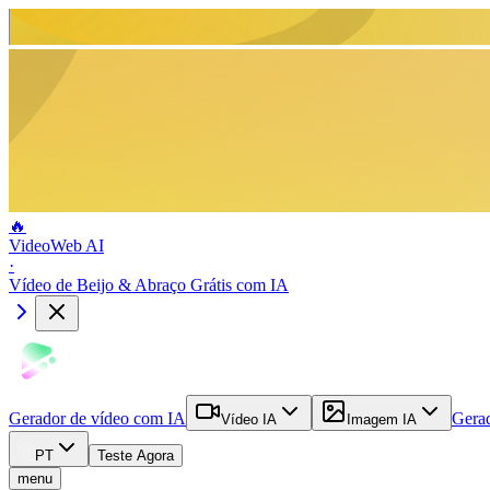
🔥
VideoWeb AI
·
Vídeo de Beijo & Abraço Grátis com IA
Gerador de vídeo com IA
Gera
Vídeo IA
Imagem IA
PT
Teste Agora
menu