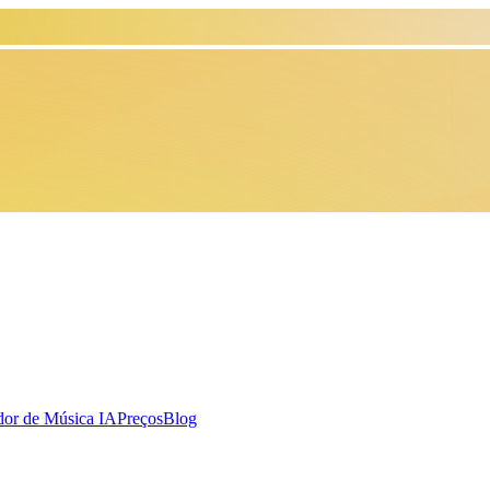
dor de Música IA
Preços
Blog