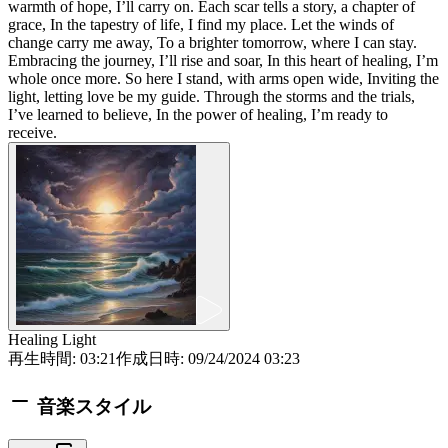
warmth of hope, I’ll carry on. Each scar tells a story, a chapter of
grace, In the tapestry of life, I find my place. Let the winds of
change carry me away, To a brighter tomorrow, where I can stay.
Embracing the journey, I’ll rise and soar, In this heart of healing, I’m
whole once more. So here I stand, with arms open wide, Inviting the
light, letting love be my guide. Through the storms and the trials,
I’ve learned to believe, In the power of healing, I’m ready to
receive.
Healing Light
再生時間
:
03:21
作成日時
:
09/24/2024 03:23
音楽スタイル