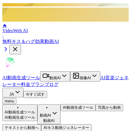
🔥
VideoWeb AI
·
無料キス＆ハグ効果動画AI
AI動画生成ツール
AI音楽ジェネ
動画AI
画像AI
レーター
料金プラン
ブログ
JA
今すぐ試す
menu
AI動画生成ツール
写真から動画
AI動画生成ツール
動画AI
AI動画生成ツール
動画AI
テキストから動画へ
AIキス動画ジェネレーター