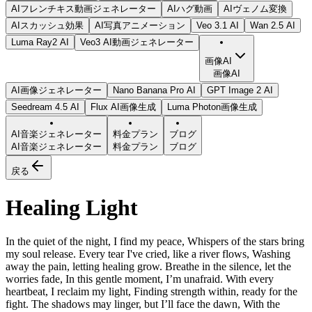
AIフレンチキス動画ジェネレーター
AIハグ動画
AIヴェノム変換
AIスカッシュ効果
AI写真アニメーション
Veo 3.1 AI
Wan 2.5 AI
Luma Ray2 AI
Veo3 AI動画ジェネレーター
画像AI
画像AI
AI画像ジェネレーター
Nano Banana Pro AI
GPT Image 2 AI
Seedream 4.5 AI
Flux AI画像生成
Luma Photon画像生成
AI音楽ジェネレーター
料金プラン
ブログ
AI音楽ジェネレーター
料金プラン
ブログ
戻る
Healing Light
In the quiet of the night, I find my peace, Whispers of the stars bring
my soul release. Every tear I've cried, like a river flows, Washing
away the pain, letting healing grow. Breathe in the silence, let the
worries fade, In this gentle moment, I’m unafraid. With every
heartbeat, I reclaim my light, Finding strength within, ready for the
fight. The shadows may linger, but I’ll face the dawn, With the