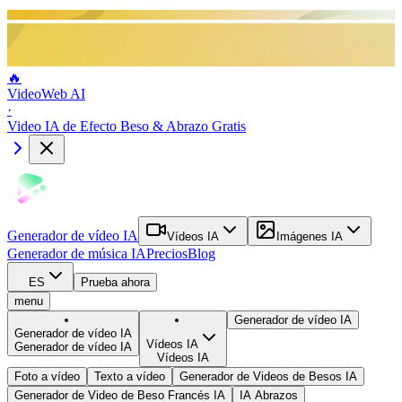
🔥
VideoWeb AI
·
Video IA de Efecto Beso & Abrazo Gratis
Generador de vídeo IA
Vídeos IA
Imágenes IA
Generador de música IA
Precios
Blog
ES
Prueba ahora
menu
Generador de vídeo IA
Generador de vídeo IA
Vídeos IA
Generador de vídeo IA
Vídeos IA
Foto a vídeo
Texto a vídeo
Generador de Videos de Besos IA
Generador de Video de Beso Francés IA
IA Abrazos