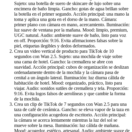
Sujeto: una botella de suero de skincare de lujo sobre una
encimera de baño limpia. Gancho: gotas de agua brillan sobre
la botella en el primer segundo. Acción principal: una mano la
toma y aplica una gota en el dorso de la mano. Cámara:
primer plano con cámara en mano, acercamiento. Iluminación:
luz suave de ventana por la mañana. Mood: limpio, premium,
UGC natural. Audio: ambiente suave de baño, listo para voz
en off. Proporción: 9:16. Evita afirmaciones falsas sobre la
piel, etiquetas ilegibles y dedos deformados.
Crea un video vertical de producto para TikTok de 10
segundos con Wan 2.5. Sujeto: una mochila de viaje sobre
una cama de hotel. Gancho: la cremallera se abre con
suavidad. Acción principal: cubos de organización se deslizan
ordenadamente dentro de la mochila y la cámara pasa de
cenital a un ángulo lateral. Iluminación: luz diurna cálida de
habitación de hotel. Mood: organizado, práctico, listo para
viajar. Audio: sonidos sutiles de cremallera y tela. Proporción:
9:16. Evita logos falsos de aerolíneas y que cambie la forma
de la mochila.
Crea un clip de TikTok de 7 segundos con Wan 2.5 para una
taza de café de cerámica. Gancho: se eleva vapor de la taza en
una configuración acogedora de escritorio. Acción principal:
la cámara se acerca lentamente mientras la luz del sol se
mueve sobre la mesa. Iluminación: luz cálida de mañana.
Mood: acogedor, estético, artesanal. Audio: ambiente suave de