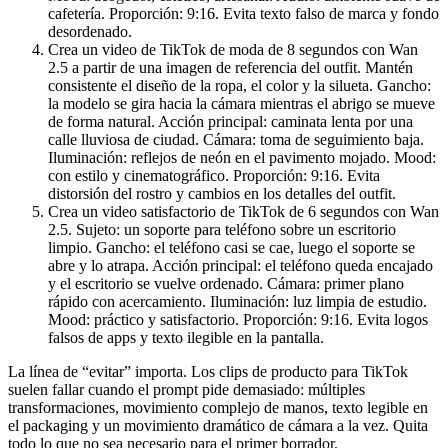
cafetería. Proporción: 9:16. Evita texto falso de marca y fondo
desordenado.
Crea un video de TikTok de moda de 8 segundos con Wan
2.5 a partir de una imagen de referencia del outfit. Mantén
consistente el diseño de la ropa, el color y la silueta. Gancho:
la modelo se gira hacia la cámara mientras el abrigo se mueve
de forma natural. Acción principal: caminata lenta por una
calle lluviosa de ciudad. Cámara: toma de seguimiento baja.
Iluminación: reflejos de neón en el pavimento mojado. Mood:
con estilo y cinematográfico. Proporción: 9:16. Evita
distorsión del rostro y cambios en los detalles del outfit.
Crea un video satisfactorio de TikTok de 6 segundos con Wan
2.5. Sujeto: un soporte para teléfono sobre un escritorio
limpio. Gancho: el teléfono casi se cae, luego el soporte se
abre y lo atrapa. Acción principal: el teléfono queda encajado
y el escritorio se vuelve ordenado. Cámara: primer plano
rápido con acercamiento. Iluminación: luz limpia de estudio.
Mood: práctico y satisfactorio. Proporción: 9:16. Evita logos
falsos de apps y texto ilegible en la pantalla.
La línea de “evitar” importa. Los clips de producto para TikTok
suelen fallar cuando el prompt pide demasiado: múltiples
transformaciones, movimiento complejo de manos, texto legible en
el packaging y un movimiento dramático de cámara a la vez. Quita
todo lo que no sea necesario para el primer borrador.