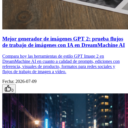
Mejor generador de imágenes GPT 2: prueba flujos
de trabajo de imágenes con IA en DreamMachine AI
Compara hoy las herramientas de estilo GPT Image 2 en
DreamMachine AI en cuanto a calidad de prompts, ediciones con
referencia, visuales de producto, formatos para redes sociales y
flujos de trabajo de imagen a vídeo.
Fecha
:
2026-07-09
0