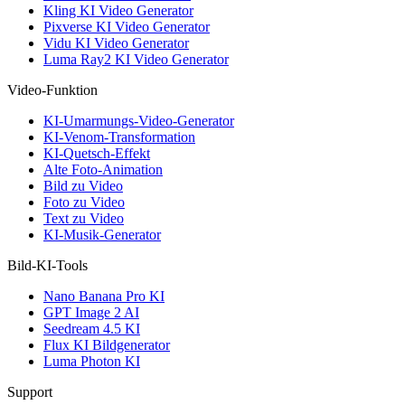
Kling KI Video Generator
Pixverse KI Video Generator
Vidu KI Video Generator
Luma Ray2 KI Video Generator
Video-Funktion
KI-Umarmungs-Video-Generator
KI-Venom-Transformation
KI-Quetsch-Effekt
Alte Foto-Animation
Bild zu Video
Foto zu Video
Text zu Video
KI-Musik-Generator
Bild-KI-Tools
Nano Banana Pro KI
GPT Image 2 AI
Seedream 4.5 KI
Flux KI Bildgenerator
Luma Photon KI
Support