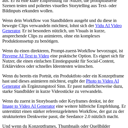
aus. Er ist eine klare Empfehlung für Nutzer, die promptbasierte
Szenen testen und poliertes visuelles Storytelling aus Text- oder
Bildinputs erkunden wollen.
Wenn dein Workflow von Standbildern ausgeht und du diese in
bewegte Clips verwandeln möchtest, lohnt sich der
Vidu AI Video
Generator
. Er ist besonders nützlich, um Visuals in kurze,
ansprechende Clips zu animieren, ohne ein komplexes
Produktionssetup zu benötigen.
Wenn du einen direkteren, Prompt-zuerst-Workflow bevorzugst, ist
Pixverse AI Text to Video
eine praktische Option. Es eignet sich für
Nutzer, die einen einfachen Einstiegspunkt für Social-Content,
Erklärvideos oder schnelles Ideentesten wünschen.
Wenn du bereits ein Porträt, ein Produktfoto oder ein Konzeptframe
hast und dieses animieren möchtest, ergibt der
Photo to Video AI
Generator
als Ergänzungstool Sinn. Er passt natürlicherweise dazu,
starke Standbilder in kurze Videostücke zu verwandeln.
Wenn du zuerst in Storyboards oder Keyframes denkst, ist der
Image to Video AI Generator
eine weitere hilfreiche Empfehlung. Er
unterstützt einen stärker referenzgeleiteten Workflow, der gut zu der
strukturierten Denkweise passt, die Seedance 2.0 nützlich macht.
Und wenn du Konzeptframes, Thumbnails oder Quellbilder