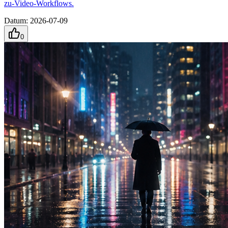
zu-Video-Workflows.
Datum
:
2026-07-09
0