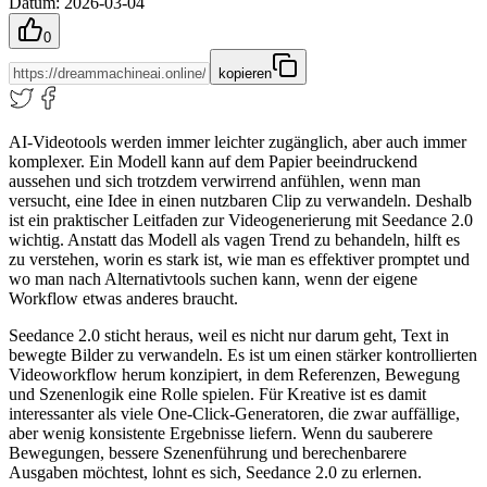
Datum
:
2026-03-04
0
kopieren
AI-Videotools werden immer leichter zugänglich, aber auch immer
komplexer. Ein Modell kann auf dem Papier beeindruckend
aussehen und sich trotzdem verwirrend anfühlen, wenn man
versucht, eine Idee in einen nutzbaren Clip zu verwandeln. Deshalb
ist ein praktischer Leitfaden zur Videogenerierung mit Seedance 2.0
wichtig. Anstatt das Modell als vagen Trend zu behandeln, hilft es
zu verstehen, worin es stark ist, wie man es effektiver promptet und
wo man nach Alternativtools suchen kann, wenn der eigene
Workflow etwas anderes braucht.
Seedance 2.0 sticht heraus, weil es nicht nur darum geht, Text in
bewegte Bilder zu verwandeln. Es ist um einen stärker kontrollierten
Videoworkflow herum konzipiert, in dem Referenzen, Bewegung
und Szenenlogik eine Rolle spielen. Für Kreative ist es damit
interessanter als viele One-Click-Generatoren, die zwar auffällige,
aber wenig konsistente Ergebnisse liefern. Wenn du sauberere
Bewegungen, bessere Szenenführung und berechenbarere
Ausgaben möchtest, lohnt es sich, Seedance 2.0 zu erlernen.