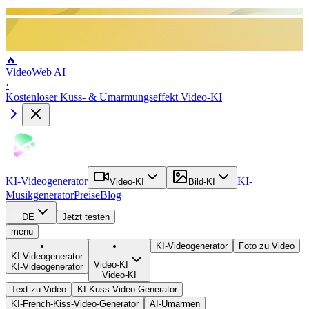
🔥
VideoWeb AI
·
Kostenloser Kuss- & Umarmungseffekt Video-KI
KI-Videogenerator
KI-
Video-KI
Bild-KI
Musikgenerator
Preise
Blog
DE
Jetzt testen
menu
KI-Videogenerator
Foto zu Video
KI-Videogenerator
Video-KI
KI-Videogenerator
Video-KI
Text zu Video
KI-Kuss-Video-Generator
KI-French-Kiss-Video-Generator
AI-Umarmen