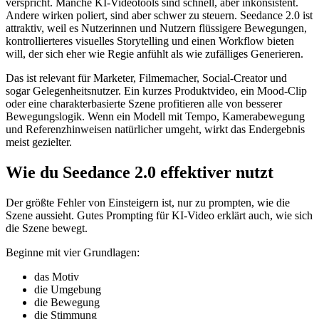
verspricht. Manche KI-Videotools sind schnell, aber inkonsistent.
Andere wirken poliert, sind aber schwer zu steuern. Seedance 2.0 ist
attraktiv, weil es Nutzerinnen und Nutzern flüssigere Bewegungen,
kontrollierteres visuelles Storytelling und einen Workflow bieten
will, der sich eher wie Regie anfühlt als wie zufälliges Generieren.
Das ist relevant für Marketer, Filmemacher, Social-Creator und
sogar Gelegenheitsnutzer. Ein kurzes Produktvideo, ein Mood-Clip
oder eine charakterbasierte Szene profitieren alle von besserer
Bewegungslogik. Wenn ein Modell mit Tempo, Kamerabewegung
und Referenzhinweisen natürlicher umgeht, wirkt das Endergebnis
meist gezielter.
Wie du Seedance 2.0 effektiver nutzt
Der größte Fehler von Einsteigern ist, nur zu prompten, wie die
Szene aussieht. Gutes Prompting für KI-Video erklärt auch, wie sich
die Szene bewegt.
Beginne mit vier Grundlagen:
das Motiv
die Umgebung
die Bewegung
die Stimmung