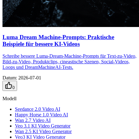
Luma Dream Machine-Prompts: Praktische
Beispiele für bessere KI-Videos
Schreibe bessere Luma-Dream-Machine-Prompts für Text-zu-Video,
Bild-zu-Video, Produktclips, cineastische Szenen, Social-Videos,
Loops und DreamMachineAI-Tests.
Datum
:
2026-07-01
0
Modell
Seedance 2.0 Video AI
Happy Horse 1.0 Video AI
Wan 2.7 Video AI
Veo 3.1 KI Video Generator
Wan 2.5 KI Video Generator
Veo3 KI Video Generator