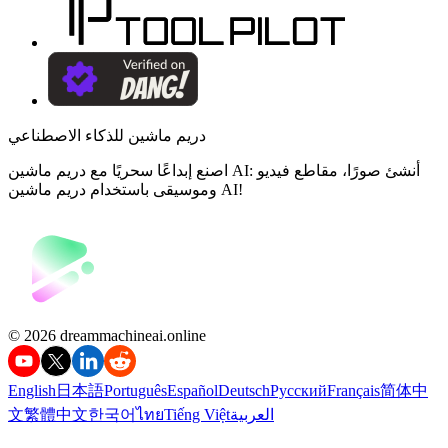
دريم ماشين للذكاء الاصطناعي
اصنع إبداعًا سحريًا مع دريم ماشين AI: أنشئ صورًا، مقاطع فيديو
وموسيقى باستخدام دريم ماشين AI!
©️ 2026 dreammachineai.online
English
日本語
Português
Español
Deutsch
Русский
Français
简体中
العربية
Tiếng Việt
ไทย
한국어
繁體中文
文