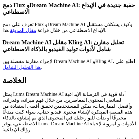
دمج Flux وDream Machine AI: حقبة جديدة في الإبداع
الاصطناعي
تعرف على دمج Flux وDream Machine AI وكيف يشكلان مستقبل
هذا.
الإبداع الاصطناعي من خلال قراءة
مقال المدونة
Dream Machine AI مقابل Kling AI: تحليل مقارن
شامل لأدوات توليد الفيديو بالذكاء الاصطناعي
لإجراء مقارنة مفصلة بين Dream Machine AI وKling AI، اطلع على
.
هذا التحليل الشامل
الخلاصة
يمثل Luma Dream Machine AI أداة قوية في الترسانة الإبداعية
لصانعي المحتوى المعاصرين. من خلال فهم ميزاته، وقدراته،
وأفضل الممارسات، يمكن للمستخدمين تحقيق أقصى استفادة من
هذه المنصة المبتكرة لإنشاء محتوى فيديو جذاب. سواء كنت مبدعًا
محترفًا أو بدأت للتو رحلتك في المحتوى الذي تم إنشاؤه بالذكاء
الاصطناعي، يوفر Luma Dream Machine AI الأدوات والمرونة لإحياء
رؤاك الإبداعية.