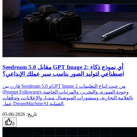
Seedream 5.0 مقابل GPT Image 2: أي نموذج ذكاء
اصطناعي لتوليد الصور يناسب سير عملك الإبداعي؟
قارن بين Seedream 5.0 وGPT Image 2 من حيث اتباع التعليمات
(Prompt Following)، وجودة الصورة، والتحرير، والمرئيات الخاصة
بالعلامة التجارية، ومنشورات السوشيال ميديا، والإعلانات، وتدفّقات
عمل DreamMachineAI العملية.
تاريخ
:
2026-06-05
0