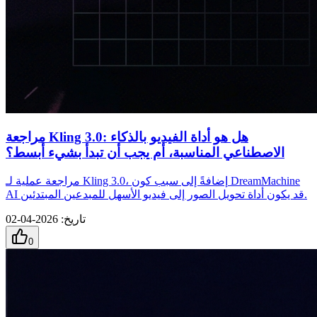
مراجعة Kling 3.0: هل هو أداة الفيديو بالذكاء
الاصطناعي المناسبة، أم يجب أن تبدأ بشيء أبسط؟
مراجعة عملية لـ Kling 3.0، إضافةً إلى سبب كون DreamMachine
AI قد يكون أداة تحويل الصور إلى فيديو الأسهل للمبدعين المبتدئين.
تاريخ
:
2026-04-02
0