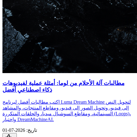
مطالبات آلة الأحلام من لوما: أمثلة عملية لفيديوهات
ذكاء اصطناعي أفضل
اكتب مطالبات أفضل لبرنامج Luma Dream Machine لتحويل النص
إلى فيديو، وتحويل الصور إلى فيديو، ومقاطع المنتجات، والمشاهد
السينمائية، ومقاطع السوشيال ميديا، والحلقات المتكررة (Loops)،
واختبار DreamMachineAI.
تاريخ
:
2026-07-01