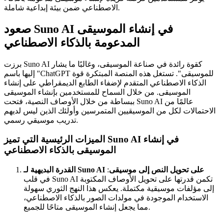
الاصطناعي ضمن بيئة إبداعية شاملة.
صعود Suno AI في إنشاء الموسيقى
المدعومة بالذكاء الاصطناعي
برزت Suno AI كقوة رائدة في صناعة الموسيقى، وغالبًا ما يشار
إليها باسم "ChatGPT للموسيقى". تستغل هذه المنصة المبتكرة قوة
الذكاء الاصطناعي المتقدم لإضفاء الطابع الديمقراطي على إنشاء
الموسيقى. من خلال السماح للمستخدمين بإنشاء الموسيقى
ببساطة من خلال الأوصاف النصية، فتحت Suno AI عالمًا من
الاحتمالات لكل من الموسيقيين المتمرسين وأولئك الذين ليس لديهم
تدريب موسيقي رسمي.
الميزات الرئيسية التي تميز Suno AI في إنشاء
الموسيقى بالذكاء الاصطناعي
القدرة البديهية لـ Suno AI على تحويل النص إلى موسيقى
:
في قلب Suno AI تكمن قدرتها على تحويل الأوصاف المكتوبة
إلى مؤلفات موسيقية مكتملة. يعكس هذا النهج الثوري سهولة
الاستخدام الموجودة في مولدات الصور بالذكاء الاصطناعي،
مما يجعل إنشاء الموسيقى متاحًا للجميع.