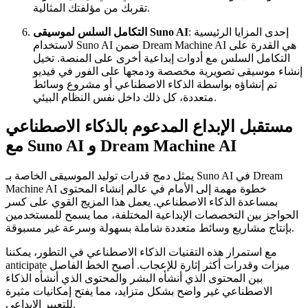
تقربك من مؤلفتك المثالية.
: إحدى المزايا الرئيسية
التكامل السلس لموسيقى Suno AI
لاستخدام Suno AI ضمن Dream Machine AI هي القدرة على
التكامل السلس مع أدوات إبداعية أخرى على المنصة. تخيل
إنشاء موسيقى تصويرية مخصصة ودمجها على الفور في فيديو
تم إنشاؤه بواسطة الذكاء الاصطناعي أو مشروع وسائط
متعددة، كل ذلك داخل نفس النظام البيئي.
مستقبل الإبداع المدعوم بالذكاء الاصطناعي
مع Suno AI و Dream Machine AI
يمثل دمج قدرات توليد الموسيقى الخاصة بـ Suno AI في Dream
Machine AI خطوة مهمة إلى الأمام في عالم إنشاء المحتوى
بمساعدة الذكاء الاصطناعي. يعمل هذا المزيج القوي على كسر
الحواجز بين التخصصات الإبداعية المختلفة، مما يسمح للمستخدمين
بإنتاج مشاريع وسائط متعددة شاملة بسهولة وسرعة غير مسبوقة.
مع استمرار هذه التقنيات الذكاء الاصطناعي في التطور، يمكننا
anticipate ميزات وقدرات أكثر إثارة للإعجاب. أصبح الخط الفاصل
بين المحتوى الذي أنشأه البشر والمحتوى الذي أنشأه الذكاء
الاصطناعي غير واضح بشكل متزايد، مما يفتح إمكانيات مثيرة
للتعبير الإبداعي.