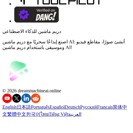
دريم ماشين للذكاء الاصطناعي
اصنع إبداعًا سحريًا مع دريم ماشين AI: أنشئ صورًا، مقاطع فيديو
وموسيقى باستخدام دريم ماشين AI!
©️ 2026 dreammachineai.online
English
日本語
Português
Español
Deutsch
Русский
Français
简体中
العربية
Tiếng Việt
ไทย
한국어
繁體中文
文