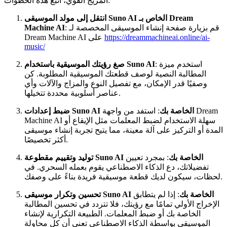
المزيج القوي، اتبع هذه الخطوات:
انتقل إلى مولد الموسيقى Suno AI الخاص بـ Dream
: قم بزيارة صفحة إنشاء الموسيقى المخصصة لـ
Machine AI
https://dreammachineai.online/ai-
Dream Machine AI على
music/
: استخدم ميزة
صغ رؤيتك الموسيقية باستخدام Suno AI
المطالبة النصية لوصف قطعتك الموسيقية المطلوبة. كن
وصفيًا قدر الإمكان، مع تفصيل النوع والمزاج والآلات وأي
عناصر أسلوبية محددة تتخيلها.
ضبط إعدادات Suno AI الخاصة بك
: استفد من واجهة Dream
Machine AI سهلة الاستخدام لضبط المعلمات مثل الإيقاع أو
المدة أو التركيز على آلة معينة، مما يتيح تجربة إنشاء موسيقى
أكثر تخصيصًا.
توليد وتقييم مقطوعة Suno AI الخاصة بك
: بمجرد تعيين
تفضيلاتك، دع الذكاء الاصطناعي يقوم بعمله السحري. في
لحظات، سيكون لديك قطعة موسيقية فريدة بناءً على وصفك.
تحسين وتكرار موسيقى Suno AI الخاصة بك
: إذا لم يتطابق
الإخراج الأولي تمامًا مع رؤيتك، فلا تتردد في تحسين المطالبة
الخاصة بك أو ضبط المعلمات. الطبيعة التكرارية لإنشاء
الموسيقى بواسطة الذكاء الاصطناعي تعني أن كل محاولة