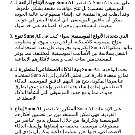
: لا تقتصر Suno AI على إنشاء
جودة الإنتاج الرائعة لـ Suno AI
الموسيقى فحسب؛ بل تنتج مؤلفات مقنعة بشكل ملحوظ.
وقد أذهلت قدرة المنصة على إنشاء مقطوعات عالية الجودة
يمكن أن تنافس الموسيقى التي أنشأها البشر في جوانب
معينة، المستخدمين وخبراء الصناعة على حد سواء.
تنوع Suno AI الذي يتحدى الأنواع الموسيقية
: سواء كنت في
مزاج سمفونية كلاسيكية، أو لحن بوب مبهج، أو مقطوعة
إلكترونية تجريبية، فإن تعدد استخدامات Suno AI يتألق. يمكنها
التنقل بسلاسة بين الأساليب الموسيقية المختلفة، مما يوفر
للمستخدمين ساحة لعب واسعة لأفكارهم الإبداعية.
: تحت الواجهة،
بنية الذكاء الاصطناعي المتطورة لـ Suno AI
تستخدم Suno AI نماذج معقدة قادرة على تحليل الأغاني إلى
عناصرها المكونة. يتيح هذا الفهم الدقيق للموسيقى للذكاء
الاصطناعي إعادة إنشاء هذه العناصر وإعادة دمجها بطرق
جديدة، مما يدفع حدود الموسيقى التي أنشأها الذكاء
الاصطناعي.
إبداع Suno AI المتكرر
: لا تقتصر Suno AI على الإبداعات
الفردية. فهي تمكن المستخدمين من تحسين أفكارهم
الموسيقية وتكرارها. من خلال السماح بدمج عناصر من
مقطوعات موسيقية مختلفة تم إنشاؤها بواسطة الذكاء
الاصطناعي، فإنها تعزز عملية إبداعية يمكن أن تؤدي إلى