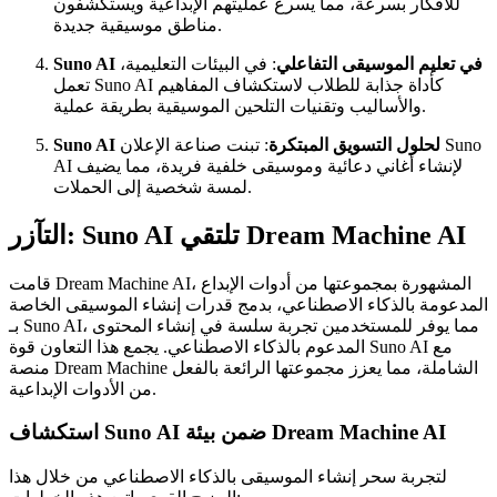
للأفكار بسرعة، مما يسرع عمليتهم الإبداعية ويستكشفون
مناطق موسيقية جديدة.
Suno AI في تعليم الموسيقى التفاعلي
: في البيئات التعليمية،
تعمل Suno AI كأداة جذابة للطلاب لاستكشاف المفاهيم
والأساليب وتقنيات التلحين الموسيقية بطريقة عملية.
Suno AI لحلول التسويق المبتكرة
: تبنت صناعة الإعلان Suno
AI لإنشاء أغاني دعائية وموسيقى خلفية فريدة، مما يضيف
لمسة شخصية إلى الحملات.
التآزر: Suno AI تلتقي Dream Machine AI
قامت Dream Machine AI، المشهورة بمجموعتها من أدوات الإبداع
المدعومة بالذكاء الاصطناعي، بدمج قدرات إنشاء الموسيقى الخاصة
بـ Suno AI، مما يوفر للمستخدمين تجربة سلسة في إنشاء المحتوى
المدعوم بالذكاء الاصطناعي. يجمع هذا التعاون قوة Suno AI مع
منصة Dream Machine الشاملة، مما يعزز مجموعتها الرائعة بالفعل
من الأدوات الإبداعية.
استكشاف Suno AI ضمن بيئة Dream Machine AI
لتجربة سحر إنشاء الموسيقى بالذكاء الاصطناعي من خلال هذا