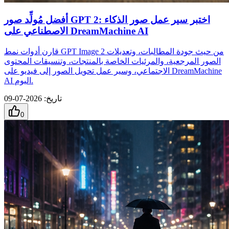
أفضل مُولِّد صور GPT 2: اختبر سير عمل صور الذكاء
الاصطناعي على DreamMachine AI
قارن أدوات نمط GPT Image 2 من حيث جودة المطالبات، وتعديلات
الصور المرجعية، والمرئيات الخاصة بالمنتجات، وتنسيقات المحتوى
الاجتماعي، وسير عمل تحويل الصور إلى فيديو على DreamMachine
AI اليوم.
تاريخ
:
2026-07-09
0