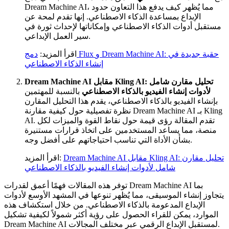
Dream Machine AI، مما يُظهر كيف يدفع هذا التعاون حدود
الإبداع بمساعدة الذكاء الاصطناعي. إنها تقدم لمحة عن
مستقبل أدوات الذكاء الاصطناعي وإمكاناتها لإحداث ثورة في
سير العمل الإبداعي.
اقرأ المزيد:
دمج Flux و Dream Machine AI: حقبة جديدة في
إنشاء الذكاء الاصطناعي
Dream Machine AI مقابل Kling AI: تحليل مقارن شامل
لأدوات إنشاء الفيديو بالذكاء الاصطناعي
بالنسبة للمهتمين
بإنشاء الفيديو بالذكاء الاصطناعي، يقدم هذا التحليل المقارن
نظرة تفصيلية حول كيفية مقارنة Dream Machine AI بـ Kling
AI. تقدم المقالة رؤى قيمة حول نقاط القوة والميزات لكل
منصة، مما يساعد المستخدمين على اتخاذ قرارات مستنيرة
بشأن الأداة التي تناسب احتياجاتهم على أفضل وجه.
Dream Machine AI مقابل Kling AI: تحليل مقارن
اقرأ المزيد:
شامل لأدوات إنشاء الفيديو بالذكاء الاصطناعي
توفر هذه المقالات فهمًا أعمق لقدرات Dream Machine AI بما
يتجاوز إنشاء الموسيقى، مما يُظهر تنوعها في المشهد الأوسع لأدوات
الإبداع المدعومة بالذكاء الاصطناعي. من خلال استكشاف هذه
الموارد، يمكن للقراء الحصول على رؤية أكثر شمولاً لكيفية تشكيل
Dream Machine AI لمستقبل الإبداع الرقمي عبر مختلف المجالات.