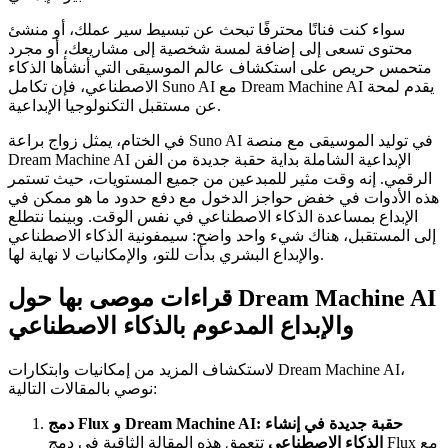
سواء كنت فنانًا محترفًا تبحث عن تبسيط سير عملك، أو منشئ
محتوى تسعى إلى إضافة لمسة شخصية إلى مشاريعك، أو مجرد
متحمس حريص على استكشاف عالم الموسيقى التي أنشأها الذكاء
الاصطناعي، فإن تكامل Suno AI مع Dream Machine AI يقدم لمحة
عن مستقبل التكنولوجيا الإبداعية.
في الختام، يمثل زواج براعة Suno AI في توليد الموسيقى مع منصة
Dream Machine AI الإبداعية الشاملة بداية حقبة جديدة من الفن
الرقمي. إنه وقت مثير للمبدعين من جميع المستويات، حيث تستمر
هذه الأدوات في خفض حواجز الدخول مع دفع حدود ما هو ممكن في
الإبداع بمساعدة الذكاء الاصطناعي في نفس الوقت. وبينما نتطلع
إلى المستقبل، هناك شيء واحد واضح: سيمفونية الذكاء الاصطناعي
والإبداع البشري بدأت للتو، والإمكانيات لا نهاية لها.
قراءات موصى بها حول Dream Machine AI
والإبداع المدعوم بالذكاء الاصطناعي
لاستكشاف المزيد من إمكانيات وابتكارات Dream Machine AI،
نوصي بالمقالات التالية:
دمج Flux و Dream Machine AI: حقبة جديدة في إنشاء
الذكاء الاصطناعي
تتعمق هذه المقالة الثاقبة في دمج Flux مع